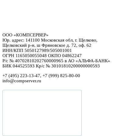
ООО «КОМПСЕРВЕР»
Юр. адрес: 141100 Московская обл, г. Щелково,
Щелковский р-н. ш Фряновское д. 72, оф. 62
ИНН/КПП 5050127989/505001001
ОГРН 1165050055048 ОКПО 04862247
Р/с № 40702810202760000965 в АО «АЛЬФА-БАНК»
БИК 044525593 Кр/с № 30101810200000000593
+7 (495) 223-13-47, +7 (999) 825-80-00
info@compserver.ru