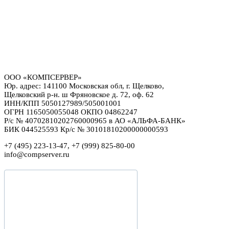
ООО «КОМПСЕРВЕР»
Юр. адрес: 141100 Московская обл, г. Щелково,
Щелковский р-н. ш Фряновское д. 72, оф. 62
ИНН/КПП 5050127989/505001001
ОГРН 1165050055048 ОКПО 04862247
Р/с № 40702810202760000965 в АО «АЛЬФА-БАНК»
БИК 044525593 Кр/с № 30101810200000000593
+7 (495) 223-13-47, +7 (999) 825-80-00
info@compserver.ru