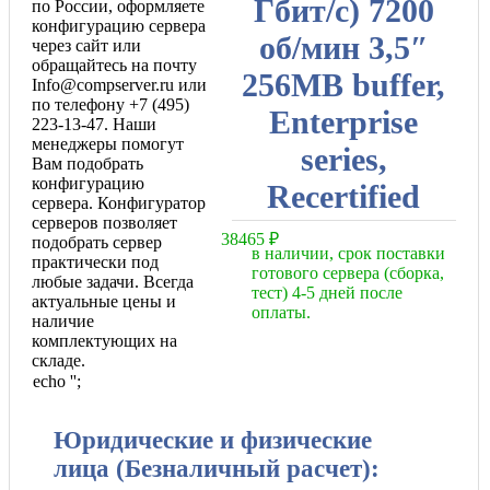
Гбит/с) 7200
по России, оформляете
конфигурацию сервера
об/мин 3,5″
через сайт или
обращайтесь на почту
256MB buffer,
Info@compserver.ru или
по телефону +7 (495)
Enterprise
223-13-47. Наши
менеджеры помогут
series,
Вам подобрать
конфигурацию
Recertified
сервера. Конфигуратор
серверов позволяет
38465
₽
подобрать сервер
в наличии, срок поставки
практически под
готового сервера (сборка,
любые задачи. Всегда
тест) 4-5 дней после
актуальные цены и
оплаты.
наличие
комплектующих на
складе.
echo '
';
Юридические и физические
лица (Безналичный расчет):