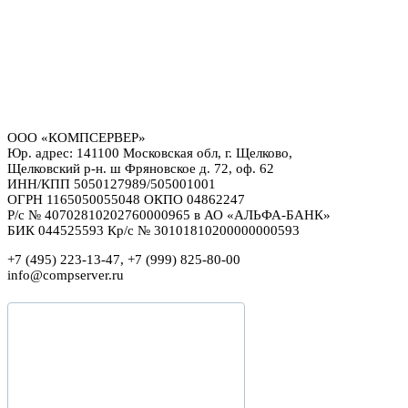
ООО «КОМПСЕРВЕР»
Юр. адрес: 141100 Московская обл, г. Щелково,
Щелковский р-н. ш Фряновское д. 72, оф. 62
ИНН/КПП 5050127989/505001001
ОГРН 1165050055048 ОКПО 04862247
Р/с № 40702810202760000965 в АО «АЛЬФА-БАНК»
БИК 044525593 Кр/с № 30101810200000000593
+7 (495) 223-13-47, +7 (999) 825-80-00
info@compserver.ru