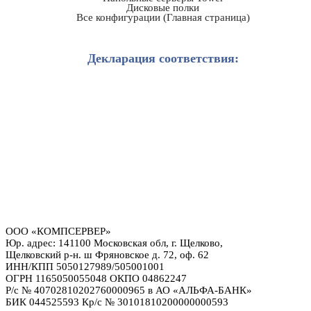
Дисковые полки
Все конфигурации (Главная страница)
Декларация соответствия:
ООО «КОМПСЕРВЕР»
Юр. адрес: 141100 Московская обл, г. Щелково,
Щелковский р-н. ш Фряновское д. 72, оф. 62
ИНН/КПП 5050127989/505001001
ОГРН 1165050055048 ОКПО 04862247
Р/с № 40702810202760000965 в АО «АЛЬФА-БАНК»
БИК 044525593 Кр/с № 30101810200000000593