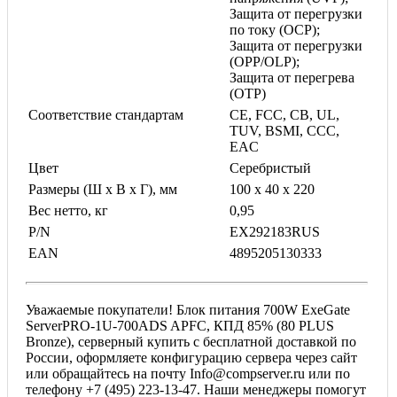
Защита от перегрузки
по току (OCP);
Защита от перегрузки
(OPP/OLP);
Защита от перегрева
(OTP)
Соответствие стандартам
CE, FCC, CB, UL,
TUV, BSMI, CCC,
EAC
Цвет
Серебристый
Размеры (Ш x В x Г), мм
100 x 40 x 220
Вес нетто, кг
0,95
P/N
EX292183RUS
EAN
4895205130333
Уважаемые покупатели! Блок питания 700W ExeGate
ServerPRO-1U-700ADS APFC, КПД 85% (80 PLUS
Bronze), серверный купить с бесплатной доставкой по
России, оформляете конфигурацию сервера через сайт
или обращайтесь на почту Info@compserver.ru или по
телефону +7 (495) 223-13-47. Наши менеджеры помогут