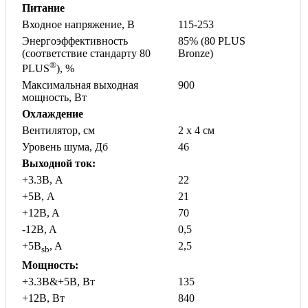
Питание
Входное напряжение, В
115-253
Энергоэффективность
85% (80 PLUS
(соответствие стандарту 80
Bronze)
®
PLUS
), %
Максимальная выходная
900
мощность, Вт
Охлаждение
Вентилятор, см
2 x 4 см
Уровень шума, Дб
46
Выходной ток:
+3.3B, А
22
+5B, А
21
+12B, A
70
-12B, A
0,5
+5B
, A
2,5
sb
Мощность:
+3.3B
&
+5B, Вт
135
+12B, Вт
840