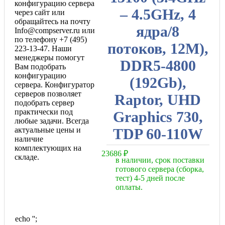
конфигурацию сервера
– 4.5GHz, 4
через сайт или
обращайтесь на почту
ядра/8
Info@compserver.ru или
по телефону +7 (495)
потоков, 12M),
223-13-47. Наши
менеджеры помогут
DDR5-4800
Вам подобрать
конфигурацию
(192Gb),
сервера. Конфигуратор
серверов позволяет
Raptor, UHD
подобрать сервер
практически под
Graphics 730,
любые задачи. Всегда
актуальные цены и
TDP 60-110W
наличие
комплектующих на
23686
₽
складе.
в наличии, срок поставки
готового сервера (сборка,
тест) 4-5 дней после
оплаты.
echo '
';