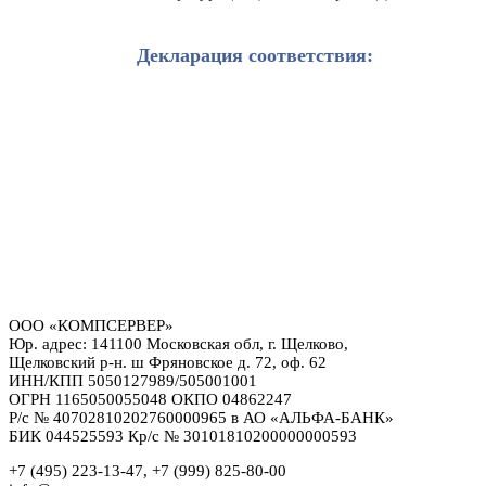
Декларация соответствия:
ООО «КОМПСЕРВЕР»
Юр. адрес: 141100 Московская обл, г. Щелково,
Щелковский р-н. ш Фряновское д. 72, оф. 62
ИНН/КПП 5050127989/505001001
ОГРН 1165050055048 ОКПО 04862247
Р/с № 40702810202760000965 в АО «АЛЬФА-БАНК»
БИК 044525593 Кр/с № 30101810200000000593
+7 (495) 223-13-47, +7 (999) 825-80-00