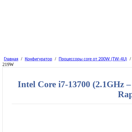
/
/
/
Главная
Конфигуратор
Процессоры core от 200W (TW-4U)
219W
Intel Core i7-13700 (2.1GHz 
Rap