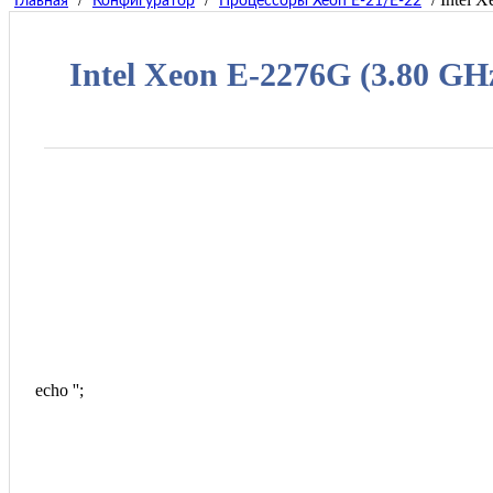
Главная
Конфигуратор
Процессоры Xeon E-21/E-22
Intel Xeon E-2276G (3.80 G
echo '
';