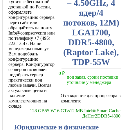
– 4.50GHz, 4
купить с бесплатной
доставкой по России,
ядер/4
оформляете
конфигурацию сервера
потоков, 12M)
через сайт или
обращайтесь на почту
LGA1700,
Info@compserver.ru или
по телефону +7 (495)
DDR5-4800,
223-13-47. Наши
менеджеры помогут
(Raptor Lake),
Вам подобрать
конфигурацию
TDP-55W
сервера. Конфигуратор
серверов позволяет
0
₽
подобрать сервер
под заказ, сроки поставки
практически под
уточняйе у менеджера
любые задачи. Всегда
актуальные цены и
наличие
Охлаждение для процессора в
комплектующих на
комплекте
складе.
128 GB
55 W
16 GT/s
12 MB Intel® Smart Cache
Да
Нет
2
DDR5-4800
Юридические и физические