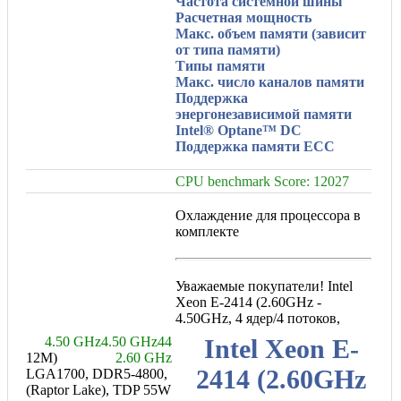
Частота системной шины
Расчетная мощность
Макс. объем памяти (зависит
от типа памяти)
Типы памяти
Макс. число каналов памяти
Поддержка
энергонезависимой памяти
Intel® Optane™ DC
Поддержка памяти ECC
CPU benchmark Score: 12027
Охлаждение для процессора в
комплекте
Уважаемые покупатели! Intel
Xeon E-2414 (2.60GHz -
4.50GHz, 4 ядер/4 потоков,
4.50 GHz
4.50 GHz
4
4
Intel Xeon E-
12M)
2.60 GHz
2414 (2.60GHz
LGA1700, DDR5-4800,
(Raptor Lake), TDP 55W