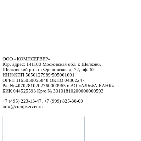
ООО «КОМПСЕРВЕР»
Юр. адрес: 141100 Московская обл, г. Щелково,
Щелковский р-н. ш Фряновское д. 72, оф. 62
ИНН/КПП 5050127989/505001001
ОГРН 1165050055048 ОКПО 04862247
Р/с № 40702810202760000965 в АО «АЛЬФА-БАНК»
БИК 044525593 Кр/с № 30101810200000000593
+7 (495) 223-13-47, +7 (999) 825-80-00
info@compserver.ru