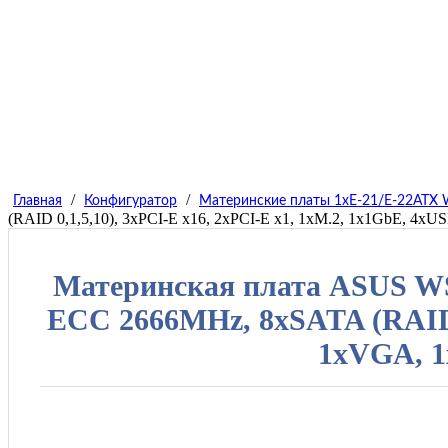
/
/
Главная
Конфигуратор
Материнские платы 1xE-21/E-22ATX 
(RAID 0,1,5,10), 3xPCI-E x16, 2xPCI-E x1, 1хM.2, 1x1GbE, 4xU
Материнская плата ASUS WS
ECC 2666MHz, 8xSATA (RAID 0
1xVGA, 1