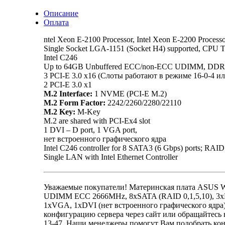
Описание
Оплата
ntel Xeon E-2100 Processor, Intel Xeon E-2200 Process
Single Socket LGA-1151 (Socket H4) supported, CPU
Intel C246
Up to 64GB Unbuffered ECC/non-ECC UDIMM, DDR4
3 PCI-E 3.0 x16 (Слоты работают в режиме 16-0-4 или
2 PCI-E 3.0 x1
M.2 Interface:
1 NVME (PCI-E M.2)
M.2 Form Factor:
2242/2260/2280/22110
M.2 Key:
M-Key
M.2 are shared with PCI-Ex4 slot
1 DVI – D port, 1 VGA port,
нет встроенного графического ядра
Intel C246 controller for 8 SATA3 (6 Gbps) ports; RAID
Single LAN with Intel Ethernet Controller
Уважаемые покупатели! Материнская плата ASUS 
UDIMM ECC 2666MHz, 8xSATA (RAID 0,1,5,10), 3xPC
1xVGA, 1xDVI (нет встроенного графического ядра)
конфигурацию сервера через сайт или обращайтесь н
13-47. Наши менеджеры помогут Вам подобрать кон