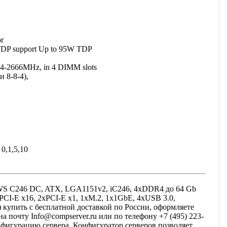
or
 TDP support Up to 95W TDP
-2666MHz, in 4 DIMM slots
 8-8-4),
 0,1,5,10
WS C246 DC, ATX, LGA1151v2, iC246, 4xDDR4 до 64 Gb
I-E x16, 2xPCI-E x1, 1хM.2, 1x1GbE, 4xUSB 3.0,
 купить с бесплатной доставкой по России, оформляете
а почту Info@compserver.ru или по телефону +7 (495) 223-
фигурацию сервера. Конфигуратор серверов позволяет