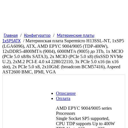
/
/
Главная
Конфигуратор
Материнские платы
/ Материнская плата Supermicro H13SSL-NT, 1xSP5
1xSP5ATX
(LGA6096), ATX, AMD EPYC 9004/9005 (TDP-400W),
12xDDR5-4800MT/s (9004), 6000MT/s (9005) до 3Tb, 1x MCIO
(PCIe 5.0 x8/8x SATA3), 2х MCIO (PCIe 5.0 x8) (6хSSD NVMe
U.2), 2xM.2 PCI-E 4.0 x4 2280/22110, 3х PCIe 5.0 x16 (in x16
slot), 2х PCIe 5.0 x8, 2x10GbE (broadcom BCM57416), Aspeed
AST2600 BMC, IPMI, VGA
Описание
Оплата
AMD EPYC 9004/9005 series
Processors
Single Socket SP5 supported,
CPU TDP supports Up to 400W