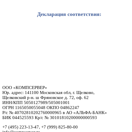
Декларация соответствия:
ООО «КОМПСЕРВЕР»
Юр. адрес: 141100 Московская обл, г. Щелково,
Щелковский р-н. ш Фряновское д. 72, оф. 62
ИНН/КПП 5050127989/505001001
ОГРН 1165050055048 ОКПО 04862247
Р/с № 40702810202760000965 в АО «АЛЬФА-БАНК»
БИК 044525593 Кр/с № 30101810200000000593
+7 (495) 223-13-47, +7 (999) 825-80-00