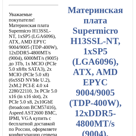
Материнская
Уважаемые
плата
покупатели!
Материнская плата
Supermicro
Supermicro H13SSL-
NT, 1xSP5 (LGA6096),
H13SSL-NT,
ATX, AMD EPYC
9004/9005 (TDP-400W),
1xSP5
12xDDR5-4800MT/s
(9004), 6000MT/s (9005)
(LGA6096),
до 3Tb, 1x MCIO (PCIe
5.0 x8/8x SATA3), 2х
ATX, AMD
MCIO (PCIe 5.0 x8)
EPYC
(6хSSD NVMe U.2),
2xM.2 PCI-E 4.0 x4
9004/9005
2280/22110, 3х PCIe 5.0
x16 (in x16 slot), 2х
(TDP-400W),
PCIe 5.0 x8, 2x10GbE
(broadcom BCM57416),
12xDDR5-
Aspeed AST2600 BMC,
IPMI, VGA купить с
4800MT/s
бесплатной доставкой
по России, оформляете
(9004),
конфигурацию сервера