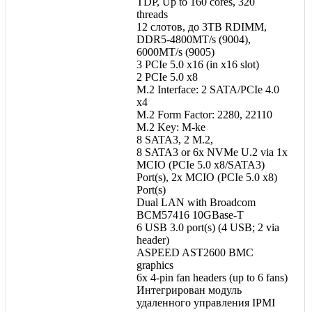
TDP, Up to 160 cores, 320
threads
12 слотов, до 3TB RDIMM,
DDR5-4800MT/s (9004),
6000MT/s (9005)
3 PCIe 5.0 x16 (in x16 slot)
2 PCIe 5.0 x8
M.2 Interface: 2 SATA/PCIe 4.0
x4
M.2 Form Factor: 2280, 22110
M.2 Key: M-ke
8 SATA3, 2 M.2,
8 SATA3 or 6x NVMe U.2 via 1х
MCIO (PCIe 5.0 x8/SATA3)
Port(s), 2х MCIO (PCIe 5.0 x8)
Port(s)
Dual LAN with Broadcom
BCM57416 10GBase-T
6 USB 3.0 port(s) (4 USB; 2 via
header)
ASPEED AST2600 BMC
graphics
6x 4-pin fan headers (up to 6 fans)
Интегрирован модуль
удаленного управления IPMI