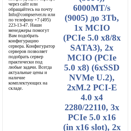
через сайт или
6000MT/s
обращайтесь на почту
Info@compserver.ru или
(9005) до 3Tb,
по телефону +7 (495)
223-13-47. Наши
1x MCIO
менеджеры помогут
(PCIe 5.0 x8/8x
Вам подобрать
конфигурацию
SATA3), 2х
сервера. Конфигуратор
серверов позволяет
MCIO (PCIe
подобрать сервер
практически под
5.0 x8) (6хSSD
любые задачи. Всегда
актуальные цены и
NVMe U.2),
наличие
комплектующих на
2xM.2 PCI-E
складе.
4.0 x4
2280/22110, 3х
PCIe 5.0 x16
(in x16 slot), 2х