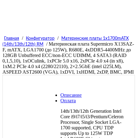
/
/
Главная
Конфигуратор
Материнские платы 1x1700mATX
/ Материнская плата Supermicro X13SAZ-
(14th/13th/12th) RM
F, mATX, LGA1700 (до 125W), R680E, 4xDDR5-4400MHz до
128GB Unbuffered ECC/non-ECC UDIMM, 4 SATA3 (RAID
0,1,5,10), 1xOCulink, 1xPCIe 5.0 x16, 2xPCIe 4.0 x4 (in x8),
1xM.2 PCIe 4.0 x4 (2280/22110), 2×2.5GbE (intel i225LM),
ASPEED AST2600 (VGA), 1xDVI, 1xHDMI, 2xDP, BMC, IPMI
Описание
Оплата
14th/13th/12th Generation Intel
Core i9/i7/i5/i3/Pentium/Celeron
Processor, Single Socket LGA-
1700 supported, CPU TDP
supports Up to 125W TDP