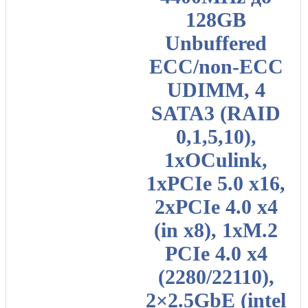
128GB
Unbuffered
ECC/non-ECC
UDIMM, 4
SATA3 (RAID
0,1,5,10),
1xOCulink,
1xPCIe 5.0 x16,
2xPCIe 4.0 x4
(in x8), 1xM.2
PCIe 4.0 x4
(2280/22110),
2×2.5GbE (intel