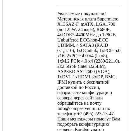
Уважаемые покупатели!
Материнская плата Supermicro
X13SAZ-F, mATX, LGA1700
(до 125W, 24 ядра), R680E,
4xDDR5-4400MHz до 128GB
Unbuffered ECC/non-ECC
UDIMM, 4 SATA3 (RAID
0,1,5,10), 1xOCulink, 1xPCIe 5.0
x16, 2xPCIe 4.0 x4 (in x8),
1xM.2 PCIe 4.0 x4 (2280/22110),
2x2.5GbE (Intel i225LM),
ASPEED AST2600 (VGA),
1xDVI, 1xHDMI, 2xDP, BMC,
IPMI купить с бесплатной
доставкой по России,
оформляете конфигурацию
сервера через сайт или
обращайтесь на почту
Info@compserver.ru или по
телефону +7 (495) 223-13-47.
Наши менеджеры помогут Вам
подобрать конфигурацию
сервера. Конфигуратор