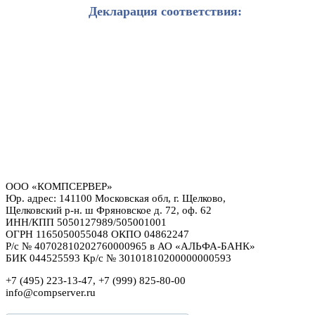
Декларация соответствия:
ООО «КОМПСЕРВЕР»
Юр. адрес: 141100 Московская обл, г. Щелково,
Щелковский р-н. ш Фряновское д. 72, оф. 62
ИНН/КПП 5050127989/505001001
ОГРН 1165050055048 ОКПО 04862247
Р/с № 40702810202760000965 в АО «АЛЬФА-БАНК»
БИК 044525593 Кр/с № 30101810200000000593
+7 (495) 223-13-47, +7 (999) 825-80-00
info@compserver.ru