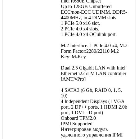
Intel R680E Chipset
Up to 128GB Unbuffered
ECC/non-ECC UDIMM, DDR5-
4400MHz, in 4 DIMM slots
1 PCIe 5.0 x16 slot,
2 PCIe 4.0 x4 slots,
1 PCIe 4.0 x4 OCulink port
M.2 Interface: 1 PCIe 4.0 x4, M.2
Form Factor:2280/22110 M.2
Key: M-Key
Dual 2.5 Gigabit LAN with Intel
Ethernet i225LM LAN controller
[AMT/vPro]
4 SATA3 (6 Gb, RAID 0, 1, 5,
10)
4 Independent Displays (1 VGA
port, 2 DP++ ports, 1 HDMI 2.0b
port, 1 DVI – D port)
Onboard TPM2.0
IPMI Supported
Интегрирован модуль
удаленного управления IPMI