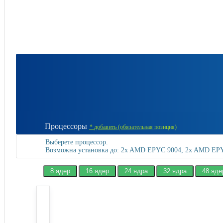
Процессоры
*
добавить (обязательная позиция)
Выберете процессор.
Возможна установка до: 2x AMD EPYC 9004, 2x AMD EP
8 ядер
16 ядер
24 ядра
32 ядра
48 яде