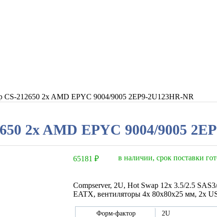
ер СS-212650 2x AMD EPYC 9004/9005 2EP9-2U123HR-NR
2650 2x AMD EPYC 9004/9005 2E
в наличии, срок поставки гот
65181
₽
Compserver, 2U, Hot Swap 12x 3.5/2.5 SA
EATX, вентиляторы 4x 80x80x25 мм, 2x USB
2U
Форм-фактор