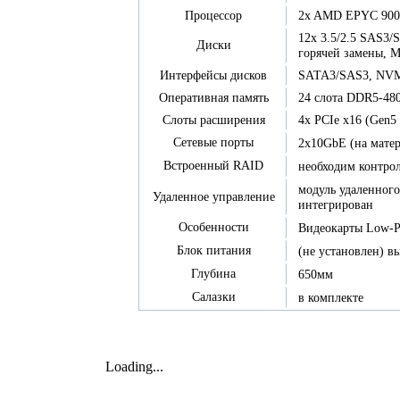
2x AMD EPYC 900
Процессор
12x 3.5/2.5 SAS3/
Диски
горячей замены, 
SATA3/SAS3, NVMe
Интерфейсы дисков
24 слота DDR5-48
Оперативная память
4x PCIe x16 (Gen5
Слоты расширения
Сетевые порты
2x10GbE (на матер
Встроенный RAID
необходим контро
модуль удаленног
Удаленное управление
интегрирован
Особенности
Видеокарты Low-Pr
Блок питания
(не установлен) в
Глубина
650мм
Салазки
в комплекте
Loading...