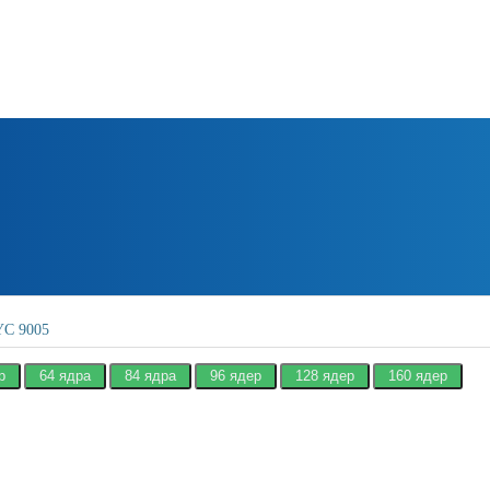
YC 9005
р
64 ядра
84 ядра
96 ядер
128 ядер
160 ядер