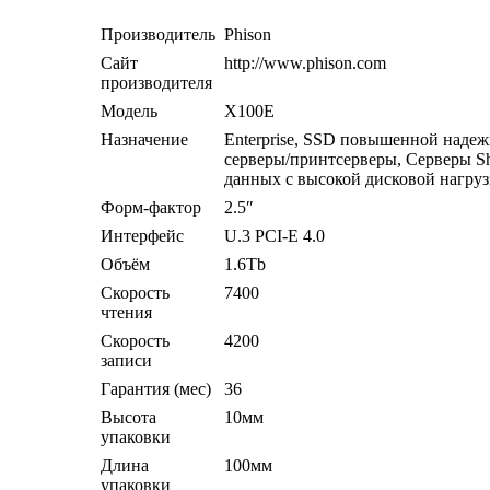
Производитель
Phison
Сайт
http://www.phison.com
производителя
Модель
X100E
Назначение
Enterprise, SSD повышенной надеж
серверы/принтсерверы, Серверы S
данных с высокой дисковой нагру
Форм-фактор
2.5″
Интерфейс
U.3 PCI-E 4.0
Объём
1.6Tb
Скорость
7400
чтения
Скорость
4200
записи
Гарантия (мес)
36
Высота
10мм
упаковки
Длина
100мм
упаковки