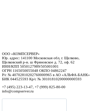
ООО «КОМПСЕРВЕР»
Юр. адрес: 141100 Московская обл, г. Щелково,
Щелковский р-н. ш Фряновское д. 72, оф. 62
ИНН/КПП 5050127989/505001001
ОГРН 1165050055048 ОКПО 04862247
Р/с № 40702810202760000965 в АО «АЛЬФА-БАНК»
БИК 044525593 Кр/с № 30101810200000000593
+7 (495) 223-13-47, +7 (999) 825-80-00
info@compserver.ru