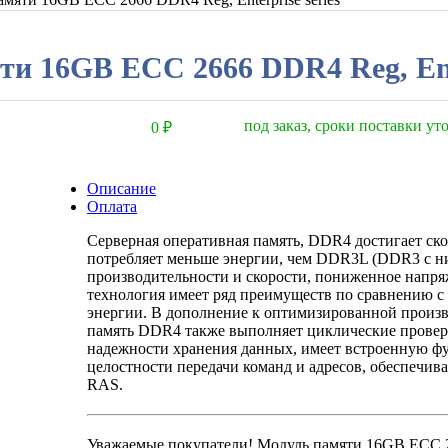
и 16GB ECC 2666 DDR4 Reg, Ente
под заказ, сроки поставки у
0
₽
Описание
Оплата
Серверная оперативная память, DDR4 достигает ско
потребляет меньше энергии, чем DDR3L (DDR3 с ни
производительности и скорости, пониженное напря
технология имеет ряд преимуществ по сравнению с
энергии. В дополнение к оптимизированной произ
память DDR4 также выполняет циклические провер
надежности хранения данных, имеет встроенную ф
целостности передачи команд и адресов, обеспечи
RAS.
Уважаемые покупатели! Модуль памяти 16GB ECC 266