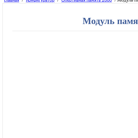
Главная
Конфигуратор
Опертивная память 2666
Модуль памят