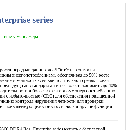
rprise series
точняйе у менеджера
рости передачи данных до 2Гбит/с на контакт и
зким энергопотреблением), обеспечивая до 50% роста
жение и мощность всей вычислительной среды. Новая
 предыдущими стандартами и позволяет экономить до 40%
водительности и более эффективному энергопотреблению
ки с избыточностью (CRC) для обеспечения повышенной
ункцию контроля нарушения четности для проверки
вает повышенную целостность сигнала и другие функции
6 DDR4 Reg, Enterprise series купить с бесплатной