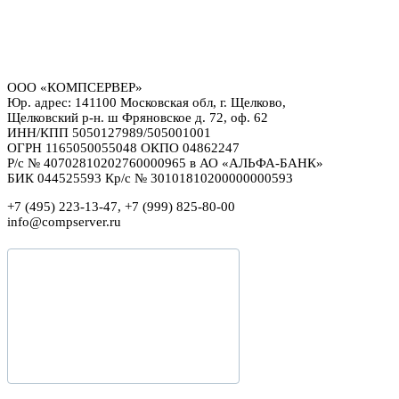
ООО «КОМПСЕРВЕР»
Юр. адрес: 141100 Московская обл, г. Щелково,
Щелковский р-н. ш Фряновское д. 72, оф. 62
ИНН/КПП 5050127989/505001001
ОГРН 1165050055048 ОКПО 04862247
Р/с № 40702810202760000965 в АО «АЛЬФА-БАНК»
БИК 044525593 Кр/с № 30101810200000000593
+7 (495) 223-13-47, +7 (999) 825-80-00
info@compserver.ru