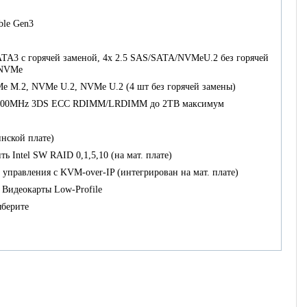
able Gen3
ATA3 с горячей заменой, 4х 2.5 SAS/SATA/NVMeU.2 без горячей
 NVMe
 M.2, NVMe U.2, NVMe U.2 (4 шт без горячей замены)
3200MHz 3DS ECC RDIMM/LRDIMM до 2TB максимум
нской плате)
ь Intel SW RAID 0,1,5,10 (на мат. плате)
 управления с KVM-over-IP (интегрирован на мат. плате)
Видеокарты Low-Profile
ыберите