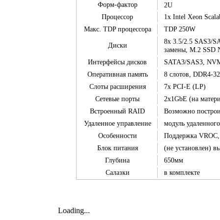
Форм-фактор
2U
1x Intel Xeon Scal
Процессор
TDP 250W
Макс. TDP процессора
8x 3.5/2.5 SAS3/S
Диски
замены, M.2 SSD
SATA3/SAS3, NVMe
Интерфейсы дисков
8 слотов, DDR4-
Оперативная память
7x PCI-E (LP)
Слоты расширения
2x1GbE (на матери
Сетевые порты
Возможно построит
Встроенный RAID
модуль удаленного
Удаленное управление
Поддержка VROC, 
Особенности
(не установлен) в
Блок питания
650мм
Глубина
в комплекте
Салазки
Loading...