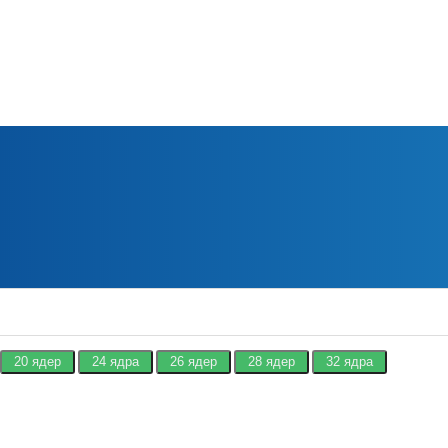
20 ядер
24 ядра
26 ядер
28 ядер
32 ядра