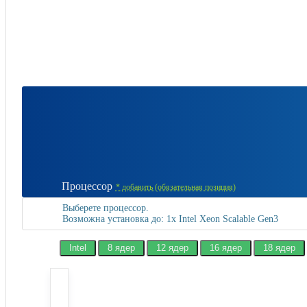
Процессор
*
добавить (обязательная позиция)
Выберете процессор.
Возможна установка до: 1x Intel Xeon Scalable Gen3
Intel
8 ядер
12 ядер
16 ядер
18 ядер