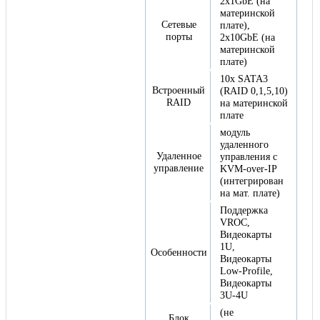
2x1GbE (на
материнской
Сетевые
плате),
порты
2x10GbE (на
материнской
плате)
10x SATA3
Встроенный
(RAID 0,1,5,10)
RAID
на материнской
плате
модуль
удаленного
Удаленное
управления с
управление
KVM-over-IP
(интегрирован
на мат. плате)
Поддержка
VROC,
Видеокарты
1U,
Особенности
Видеокарты
Low-Profile,
Видеокарты
3U-4U
(не
Блок