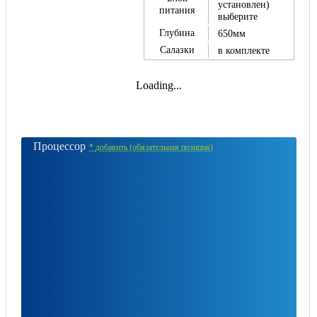
установлен)
питания
выберите
Глубина
650мм
Салазки
в комплекте
Loading...
Процессор
*
добавить (обязательная позиция)