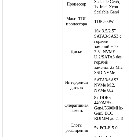
Scalable Gen5,
Процессор
1x Intel Xeon
Scalable Gen4
Макс. TDP
TDP 300W
процессора
16x 3.5/2.5"
SATA3/SAS3 с
горячей
заменой + 2x
Диски
2.5" NVME
U.2/SATA3 без
горячей
замены, 2x M.2
SSD NVMe
SATA3/SAS3,
Интерфейсы
NVMe M.2,
дисков
NVMe U.2
8x DDR5
4400MHz-
Оперативная
Gen4/5600MHz-
память
Gen5 ECC
RDIMM до 2TB
Слоты
5x PCI-E 5.0
расширения