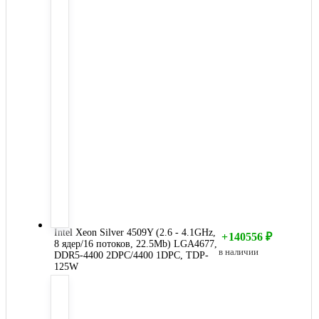
Intel Xeon Silver 4509Y (2.6 - 4.1GHz,
+
140556
₽
8 ядер/16 потоков, 22.5Mb) LGA4677,
в наличии
DDR5-4400 2DPC/4400 1DPC, TDP-
125W