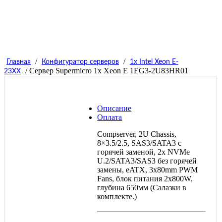
/
/
Главная
Конфигуратор серверов
1x Intel Xeon E-
/ Сервер Supermicro 1x Xeon E 1EG3-2U83HR01
23XX
Описание
Оплата
Compserver, 2U Chassis,
8×3.5/2.5, SAS3/SATA3 с
горячей заменой, 2x NVMe
U.2/SATA3/SAS3 без горячей
замены, eATX, 3x80mm PWM
Fans, блок питания 2х800W,
глубина 650мм (Салазки в
комплекте.)