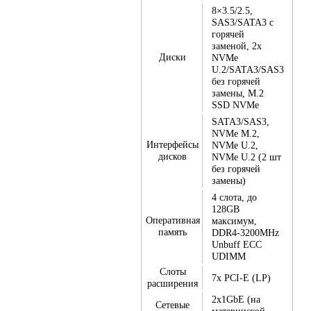
8×3.5/2.5,
SAS3/SATA3 с
горячей
заменой, 2x
Диски
NVMe
U.2/SATA3/SAS3
без горячей
замены, M.2
SSD NVMe
SATA3/SAS3,
NVMe M.2,
Интерфейсы
NVMe U.2,
дисков
NVMe U.2 (2 шт
без горячей
замены)
4 слота, до
128GB
Оперативная
максимум,
память
DDR4-3200MHz
Unbuff ECC
UDIMM
Слоты
7x PCI-E (LP)
расширения
2x1GbE (на
Сетевые