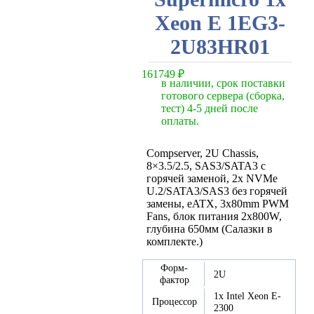
Xeon E 1EG3-
2U83HR01
161749
₽
в наличии, срок поставки
готового сервера (сборка,
тест) 4-5 дней после
оплаты.
Compserver, 2U Chassis,
8×3.5/2.5, SAS3/SATA3 с
горячей заменой, 2x NVMe
U.2/SATA3/SAS3 без горячей
замены, eATX, 3x80mm PWM
Fans, блок питания 2х800W,
глубина 650мм (Салазки в
комплекте.)
Форм-
2U
фактор
1x Intel Xeon E-
Процессор
2300