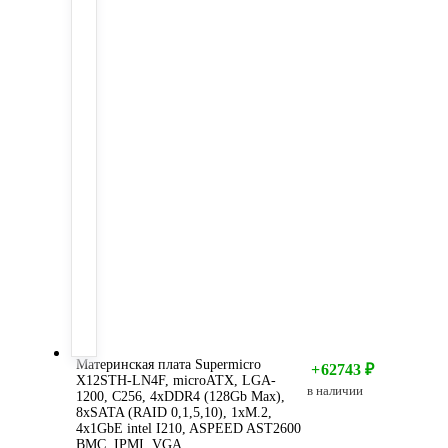
Материнская плата Supermicro
+
62743
₽
X12STH-LN4F, microATX, LGA-
в наличии
1200, C256, 4xDDR4 (128Gb Мах),
8xSATA (RAID 0,1,5,10), 1xM.2,
4x1GbE intel I210, ASPEED AST2600
BMC, IPMI, VGA