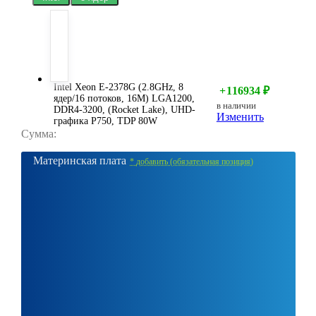
Intel Xeon E-2378G (2.8GHz, 8
+
116934
₽
ядер/16 потоков, 16M) LGA1200,
в наличии
DDR4-3200, (Rocket Lake), UHD-
Изменить
графика P750, TDP 80W
Сумма:
Материнская плата
*
добавить (обязательная позиция)