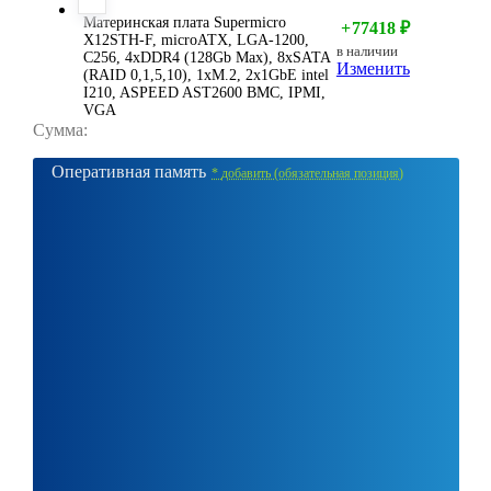
Материнская плата Supermicro
+
77418
₽
X12STH-F, microATX, LGA-1200,
в наличии
C256, 4xDDR4 (128Gb Мах), 8xSATA
Изменить
(RAID 0,1,5,10), 1xM.2, 2x1GbE intel
I210, ASPEED AST2600 BMC, IPMI,
VGA
Сумма:
Оперативная память
*
добавить (обязательная позиция)