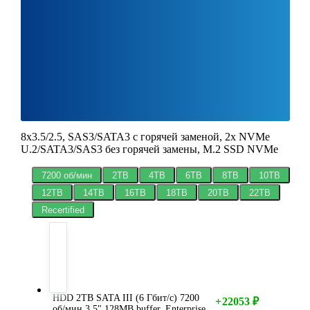
8x3.5/2.5, SAS3/SATA3 с горячей заменой, 2x NVMe
U.2/SATA3/SAS3 без горячей замены, M.2 SSD NVMe
7200 об/мин
2TB
4TB
6TB
8TB
10TB
12TB
14TB
16TB
18TB
20TB
22TB
Recertified
HDD 2TB SATA III (6 Гбит/с) 7200
+
22053
₽
об/мин 3,5" 128MB buffer, Enterprise