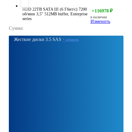
HDD 22TB SATA III (6 Гбит/с) 7200
+
116978
₽
об/мин 3,5" 512MB buffer, Enterprise
в наличии
series
Изменить
Сумма:
Жесткие диски 3.5 SAS
*
добавить