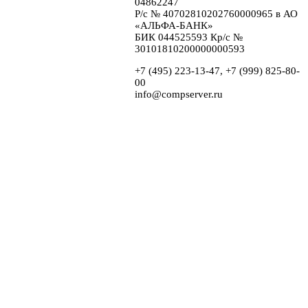
04862247
Р/с № 40702810202760000965 в АО
«АЛЬФА-БАНК»
БИК 044525593 Кр/с №
30101810200000000593
+7 (495) 223-13-47, +7 (999) 825-80-
00
info@compserver.ru