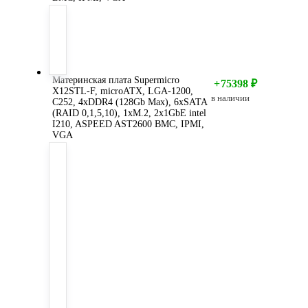
Материнская плата Supermicro
+
75398
₽
X12STL-F, microATX, LGA-1200,
в наличии
C252, 4xDDR4 (128Gb Мах), 6xSATA
(RAID 0,1,5,10), 1xM.2, 2x1GbE intel
I210, ASPEED AST2600 BMC, IPMI,
VGA