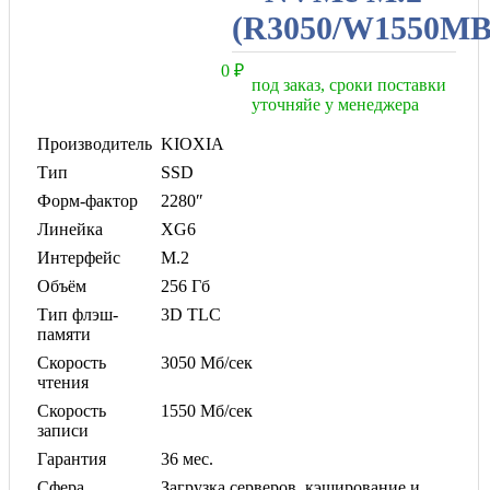
(R3050/W1550MB
0
₽
под заказ, сроки поставки
уточняйе у менеджера
Производитель
KIOXIA
Тип
SSD
Форм-фактор
2280″
Линейка
XG6
Интерфейс
M.2
Объём
256 Гб
Тип флэш-
3D TLC
памяти
Скорость
3050 Мб/сек
чтения
Скорость
1550 Мб/сек
записи
Гарантия
36 мес.
Сфера
Загрузка серверов, кэширование и