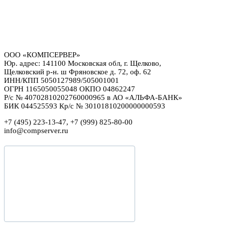
ООО «КОМПСЕРВЕР»
Юр. адрес: 141100 Московская обл, г. Щелково,
Щелковский р-н. ш Фряновское д. 72, оф. 62
ИНН/КПП 5050127989/505001001
ОГРН 1165050055048 ОКПО 04862247
Р/с № 40702810202760000965 в АО «АЛЬФА-БАНК»
БИК 044525593 Кр/с № 30101810200000000593
+7 (495) 223-13-47, +7 (999) 825-80-00
info@compserver.ru