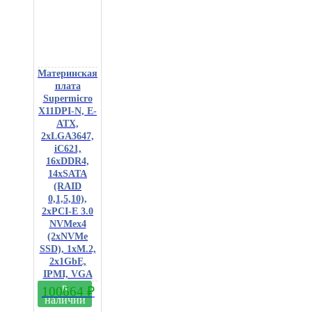
Материнская
плата
Supermicro
X11DPI-N, E-
ATX,
2xLGA3647,
iC621,
16xDDR4,
14xSATA
(RAID
0,1,5,10),
2xPCI-E 3.0
NVMex4
(2xNVMe
SSD), 1xM.2,
2x1GbE,
IPMI, VGA
в
100664
₽
наличии