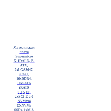
Материнская
плата
Supermicro
X11DAI-N, E-
ATX,
2xLGA3647,
iC621,
16xDDR4,
10xSATA
(RAID
0,1,5,10)
2xPCI-E 3.0
NVMex4
(2xNVMe
SSD), 1xM.2,