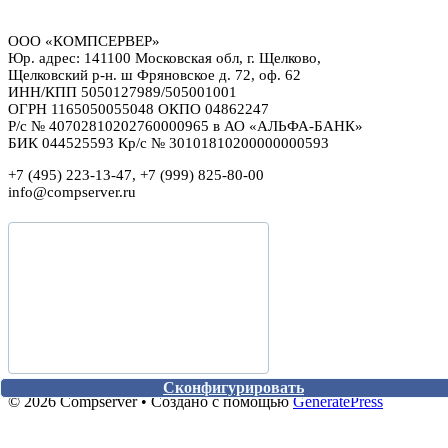
ООО «КОМПСЕРВЕР»
Юр. адрес: 141100 Московская обл, г. Щелково,
Щелковский р-н. ш Фряновское д. 72, оф. 62
ИНН/КПП 5050127989/505001001
ОГРН 1165050055048 ОКПО 04862247
Р/с № 40702810202760000965 в АО «АЛЬФА-БАНК»
БИК 044525593 Кр/с № 30101810200000000593
+7 (495) 223-13-47, +7 (999) 825-80-00
info@compserver.ru
Сконфигурировать
Сконфигурировать
© 2026 Compserver
• Создано с помощью
GeneratePress