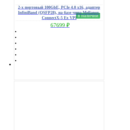
2-х портовый 100GbE, PCIe 4.0 x16, адаптер
InfiniBand (QSFP28), на базе чипа Mellanox,
в наличии
ConnectX-5 Ex VPI
67699
₽