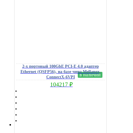
2-х портовый 100GbE PCI-E 4.0 адаптер
Ethernet (QSFP56), на базе чипа Mellanox,
в наличии
ConnectX-6VPI
104217
₽