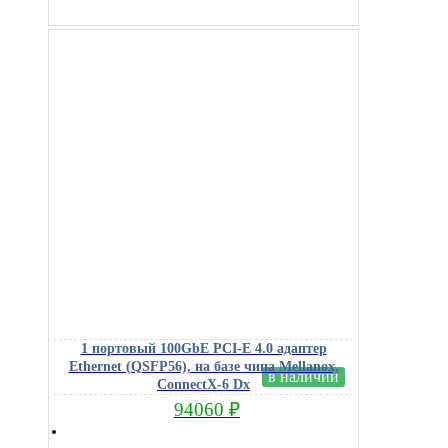
1 портовый 100GbE PCI-E 4.0 адаптер
Ethernet (QSFP56), на базе чипа Mellanox,
в наличии
ConnectX-6 Dx
94060
₽