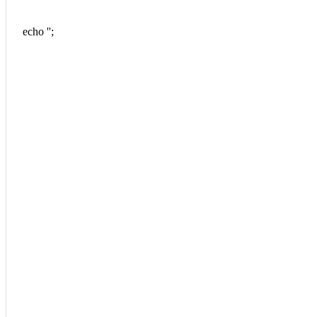
echo '
';