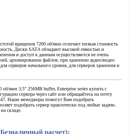
стотой вращения 7200 об/мин отличает низкая стоимость
ёжность. Диски SATA обладают высокой емкостью и
зменения и доступ к данным осуществляются не очень
ний, архивировании файлов, при хранении аудио/видео
ля серверов начального уровня, для серверов хранения и
об/мин 3,5" 256MB buffer, Enterprise series купить с
гурацию сервера через сайт или обращайтесь на почту
13-47. Наши менеджеры помогут Вам подобрать
оляет подобрать сервер практически под любые задачи.
на складе.
(Безналичный расчет):