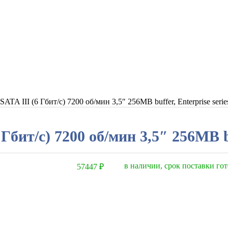
TA III (6 Гбит/с) 7200 об/мин 3,5″ 256MB buffer, Enterprise serie
бит/с) 7200 об/мин 3,5″ 256MB buf
в наличии, срок поставки гот
57447
₽