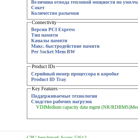
Величина отвода тепловой мощности по умолч
Сокет
Количество разъемов
Connectivity
Версия PCI Express
Тип памяти
Каналы памяти
Макс. быстродействие памяти
Per Socket Mem BW
Product IDs
Серийный номер процессора в коробке
Product ID Tray
Key Features
Поддерживаемые технологии
Сходство рабочих нагрузок
VDI
Medium capacity data mgmt (NR/RDBMS)
Med
CPU benchmark Score: 52612