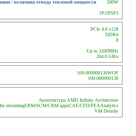
анию / величина отвода тепловой мощности
200W
1P/2P
SP3
PCIe 4.0 x128
DDR4
8
Up to 3200MHz
204.8 GB/s
100-000000136WOF
100-000000136
Архитектура AMD Infinity Architecture
ia streaming
ERM/SCM/CRM apps
CAE/CFD/FEA
Analytics
VM Density