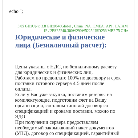
echo '
';
3.65 GHz
Up to 3.8 GHz
96
48
Global , China , NA , EMEA , APJ , LATAM
1P / 2P
SP5
240-300W
290W
5225 USD
256 MB
2.75 GHz
Юридические и физические
лица (Безналичный расчет):
Цены указаны с НДС, по безналичному расчету
для юридических и физических лиц.
Работаем по предоплате 100% по договору и срок
поставки готового сервера 4-5 дней после
оплаты.
Если у Вас уже закупка, поставим резервы на
комплектующие, подготовим счет на Вашу
организацию, составим типовой договор со
спецификацией и сроками поставки, можно по
ЭДО.
При получении сервера предоставляем
необходимый закрывающий пакет документов
(УПД), договор со спецификацией, гарантийный