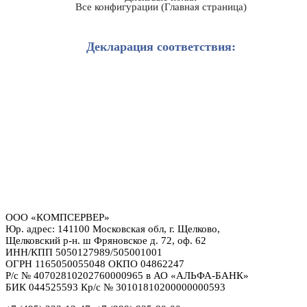
Все конфигурации (Главная страница)
Декларация соответствия:
ООО «КОМПСЕРВЕР»
Юр. адрес: 141100 Московская обл, г. Щелково,
Щелковский р-н. ш Фряновское д. 72, оф. 62
ИНН/КПП 5050127989/505001001
ОГРН 1165050055048 ОКПО 04862247
Р/с № 40702810202760000965 в АО «АЛЬФА-БАНК»
БИК 044525593 Кр/с № 30101810200000000593