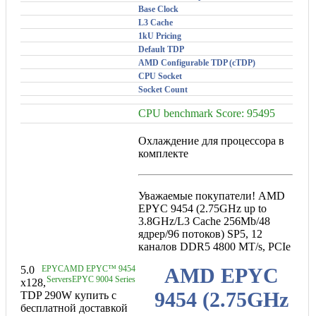
Base Clock
L3 Cache
1kU Pricing
Default TDP
AMD Configurable TDP (cTDP)
CPU Socket
Socket Count
CPU benchmark Score: 95495
Охлаждение для процессора в
комплекте
Уважаемые покупатели! AMD
EPYC 9454 (2.75GHz up to
3.8GHz/L3 Cache 256Mb/48
ядрер/96 потоков) SP5, 12
каналов DDR5 4800 MT/s, PCIe
5.0
EPYC
AMD EPYC™ 9454
AMD EPYC
Servers
EPYC 9004 Series
x128,
9454 (2.75GHz
TDP 290W купить с
бесплатной доставкой