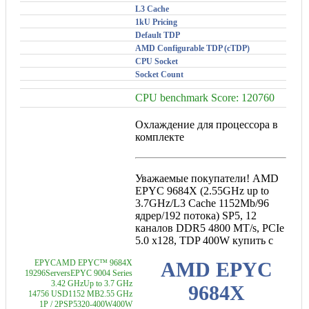
L3 Cache
1kU Pricing
Default TDP
AMD Configurable TDP (cTDP)
CPU Socket
Socket Count
CPU benchmark Score: 120760
Охлаждение для процессора в
комплекте
Уважаемые покупатели! AMD
EPYC 9684X (2.55GHz up to
3.7GHz/L3 Cache 1152Mb/96
ядрер/192 потока) SP5, 12
каналов DDR5 4800 MT/s, PCIe
5.0 x128, TDP 400W купить с
EPYC
AMD EPYC™ 9684X
AMD EPYC
192
96
Servers
EPYC 9004 Series
3.42 GHz
Up to 3.7 GHz
9684X
14756 USD
1152 MB
2.55 GHz
1P / 2P
SP5
320-400W
400W