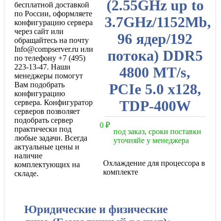
(2.55GHz up to
бесплатной доставкой
по России, оформляете
3.7GHz/1152Mb,
конфигурацию сервера
через сайт или
96 ядер/192
обращайтесь на почту
Info@compserver.ru или
потока) DDR5
по телефону +7 (495)
223-13-47. Наши
4800 MT/s,
менеджеры помогут
Вам подобрать
PCIe 5.0 x128,
конфигурацию
TDP-400W
сервера. Конфигуратор
серверов позволяет
подобрать сервер
0
₽
практически под
под заказ, сроки поставки
любые задачи. Всегда
уточняйе у менеджера
актуальные цены и
наличие
Охлаждение для процессора в
комплектующих на
комплекте
складе.
Юридические и физические