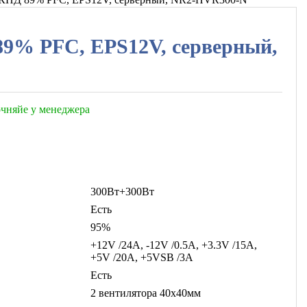
89% PFC, EPS12V, серверный,
точняйе у менеджера
300Вт+300Вт
Есть
95%
+12V /24A, -12V /0.5A, +3.3V /15A,
+5V /20A, +5VSB /3A
Есть
2 вентилятора 40х40мм