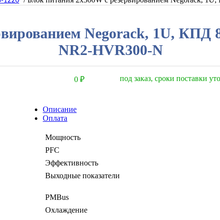
3-1220
рвированием Negorack, 1U, КПД 
NR2-HVR300-N
под заказ, сроки поставки у
0
₽
Описание
Оплата
Мощность
PFC
Эффективность
Выходные показатели
PMBus
Охлаждение