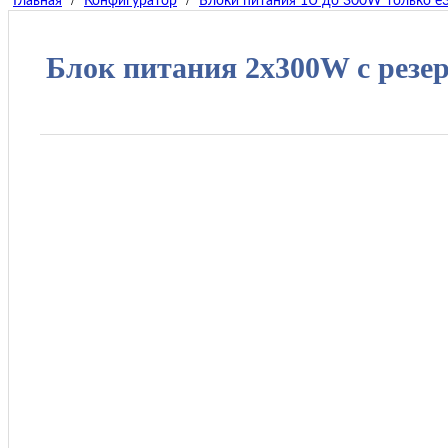
Главная
Конфигуратор
Блоки питания 1U до 300W только e
Блок питания 2x300W с резе