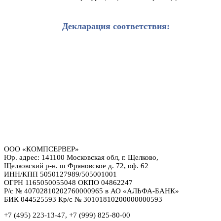
Декларация соответствия:
ООО «КОМПСЕРВЕР»
Юр. адрес: 141100 Московская обл, г. Щелково,
Щелковский р-н. ш Фряновское д. 72, оф. 62
ИНН/КПП 5050127989/505001001
ОГРН 1165050055048 ОКПО 04862247
Р/с № 40702810202760000965 в АО «АЛЬФА-БАНК»
БИК 044525593 Кр/с № 30101810200000000593
+7 (495) 223-13-47, +7 (999) 825-80-00