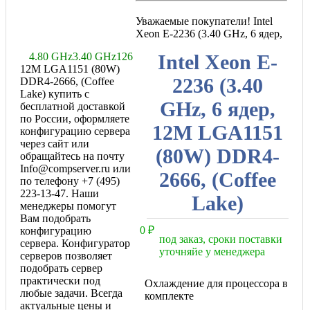
Уважаемые покупатели! Intel
Xeon E-2236 (3.40 GHz, 6 ядер,
4.80 GHz
3.40 GHz
12
6
Intel Xeon E-
12M LGA1151 (80W)
2236 (3.40
DDR4-2666, (Coffee
Lake) купить с
GHz, 6 ядер,
бесплатной доставкой
по России, оформляете
12M LGA1151
конфигурацию сервера
через сайт или
(80W) DDR4-
обращайтесь на почту
Info@compserver.ru или
2666, (Coffee
по телефону +7 (495)
223-13-47. Наши
Lake)
менеджеры помогут
Вам подобрать
0
₽
конфигурацию
под заказ, сроки поставки
сервера. Конфигуратор
уточняйе у менеджера
серверов позволяет
подобрать сервер
практически под
Охлаждение для процессора в
любые задачи. Всегда
комплекте
актуальные цены и