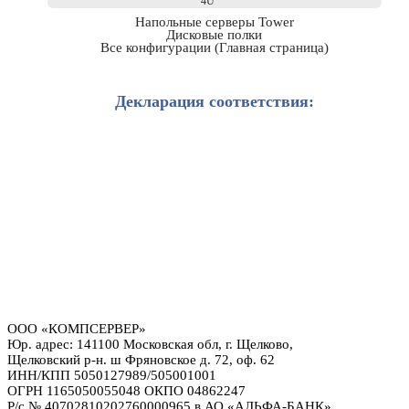
4U
Напольные серверы Tower
Дисковые полки
Все конфигурации (Главная страница)
Декларация соответствия:
ООО «КОМПСЕРВЕР»
Юр. адрес: 141100 Московская обл, г. Щелково,
Щелковский р-н. ш Фряновское д. 72, оф. 62
ИНН/КПП 5050127989/505001001
ОГРН 1165050055048 ОКПО 04862247
Р/с № 40702810202760000965 в АО «АЛЬФА-БАНК»