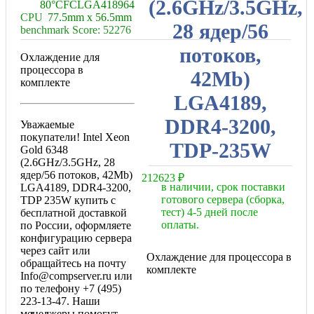
(2.6GHz/3.5GHz,
80°C
FCLGA4189
64
CPU
77.5mm x 56.5mm
28 ядер/56
benchmark Score: 52276
потоков,
Охлаждение для
процессора в
42Mb)
комплекте
LGA4189,
DDR4-3200,
Уважаемые
покупатели! Intel Xeon
TDP-235W
Gold 6348
(2.6GHz/3.5GHz, 28
ядер/56 потоков, 42Mb)
212623
₽
в наличии, срок поставки
LGA4189, DDR4-3200,
готового сервера (сборка,
TDP 235W купить с
тест) 4-5 дней после
бесплатной доставкой
оплаты.
по России, оформляете
конфигурацию сервера
через сайт или
Охлаждение для процессора в
обращайтесь на почту
комплекте
Info@compserver.ru или
по телефону +7 (495)
223-13-47. Наши
менеджеры помогут