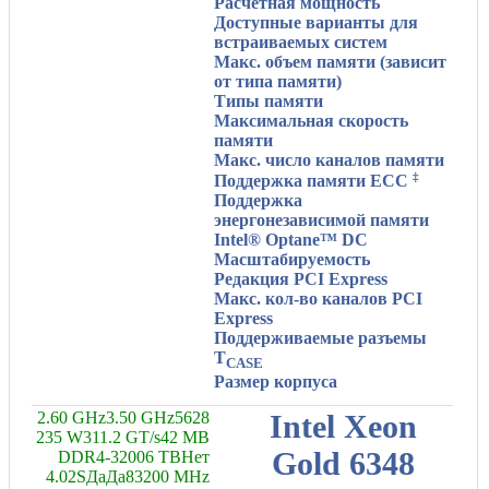
Расчетная мощность
Доступные варианты для
встраиваемых систем
Макс. объем памяти (зависит
от типа памяти)
Типы памяти
Максимальная скорость
памяти
Макс. число каналов памяти
‡
Поддержка памяти ECC
Поддержка
энергонезависимой памяти
Intel® Optane™ DC
Масштабируемость
Редакция PCI Express
Макс. кол-во каналов PCI
Express
Поддерживаемые разъемы
T
CASE
Размер корпуса
2.60 GHz
3.50 GHz
56
28
Intel Xeon
235 W
3
11.2 GT/s
42 MB
Gold 6348
DDR4-3200
6 TB
Нет
4.0
2S
Да
Да
8
3200 MHz