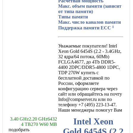
Расчетная мощность
Макс. объем памяти (зависит
от типа памяти)
Типы памяти
Макс. число каналов памяти
‡
Поддержка памяти ECC
Уважаемые покупатели! Intel
Xeon Gold 6454S (2.2 - 3.4GHz,
32 ядра/64 потока, 60Mb)
FCLGA4677, до 4Tb DDR5-
4400 2DPC/DDR5-4800 1DPC,
TDP 270W купить с
бесплатной доставкой по
России, оформляете
конфигурацию сервера через
сайт или обращайтесь на почту
Info@compserver.ru или по
телефону +7 (495) 223-13-47.
Наши менеджеры помогут Вам
3.40 GHz
2.20 GHz
64
32
Intel Xeon
4 TB
270 W
60 MB
Gold 6454S (2.2
подобрать