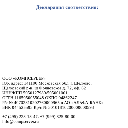
Декларация соответствия:
ООО «КОМПСЕРВЕР»
Юр. адрес: 141100 Московская обл, г. Щелково,
Щелковский р-н. ш Фряновское д. 72, оф. 62
ИНН/КПП 5050127989/505001001
ОГРН 1165050055048 ОКПО 04862247
Р/с № 40702810202760000965 в АО «АЛЬФА-БАНК»
БИК 044525593 Кр/с № 30101810200000000593
+7 (495) 223-13-47, +7 (999) 825-80-00
info@compserver.ru