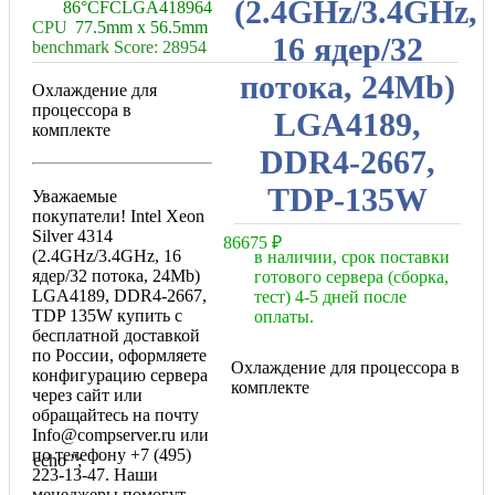
(2.4GHz/3.4GHz,
86°C
FCLGA4189
64
CPU
77.5mm x 56.5mm
16 ядер/32
benchmark Score: 28954
потока, 24Mb)
Охлаждение для
процессора в
LGA4189,
комплекте
DDR4-2667,
TDP-135W
Уважаемые
покупатели! Intel Xeon
Silver 4314
86675
₽
(2.4GHz/3.4GHz, 16
в наличии, срок поставки
ядер/32 потока, 24Mb)
готового сервера (сборка,
LGA4189, DDR4-2667,
тест) 4-5 дней после
TDP 135W купить с
оплаты.
бесплатной доставкой
по России, оформляете
Охлаждение для процессора в
конфигурацию сервера
комплекте
через сайт или
обращайтесь на почту
Info@compserver.ru или
по телефону +7 (495)
echo '
';
223-13-47. Наши
менеджеры помогут