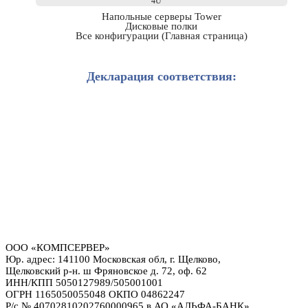
4U
Напольные серверы Tower
Дисковые полки
Все конфигурации (Главная страница)
Декларация соответствия:
ООО «КОМПСЕРВЕР»
Юр. адрес: 141100 Московская обл, г. Щелково,
Щелковский р-н. ш Фряновское д. 72, оф. 62
ИНН/КПП 5050127989/505001001
ОГРН 1165050055048 ОКПО 04862247
Р/с № 40702810202760000965 в АО «АЛЬФА-БАНК»