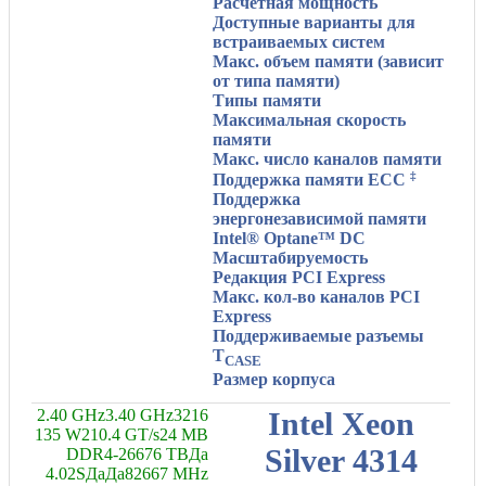
Расчетная мощность
Доступные варианты для
встраиваемых систем
Макс. объем памяти (зависит
от типа памяти)
Типы памяти
Максимальная скорость
памяти
Макс. число каналов памяти
‡
Поддержка памяти ECC
Поддержка
энергонезависимой памяти
Intel® Optane™ DC
Масштабируемость
Редакция PCI Express
Макс. кол-во каналов PCI
Express
Поддерживаемые разъемы
T
CASE
Размер корпуса
2.40 GHz
3.40 GHz
32
16
Intel Xeon
135 W
2
10.4 GT/s
24 MB
Silver 4314
DDR4-2667
6 TB
Да
4.0
2S
Да
Да
8
2667 MHz