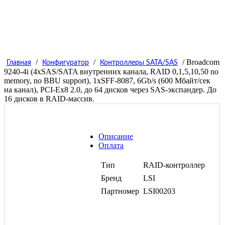
/
/
/ Broadcom
Главная
Конфигуратор
Контроллеры SATA/SAS
9240-4i (4xSAS/SATA внутренних канала, RAID 0,1,5,10,50 no
memory, no BBU support), 1хSFF-8087, 6Gb/s (600 Мбайт/сек
на канал), PCI-Ex8 2.0, до 64 дисков через SAS-экспандер. До
16 дисков в RAID-массив.
Описание
Оплата
Тип
RAID-контроллер
Бренд
LSI
Партномер
LSI00203