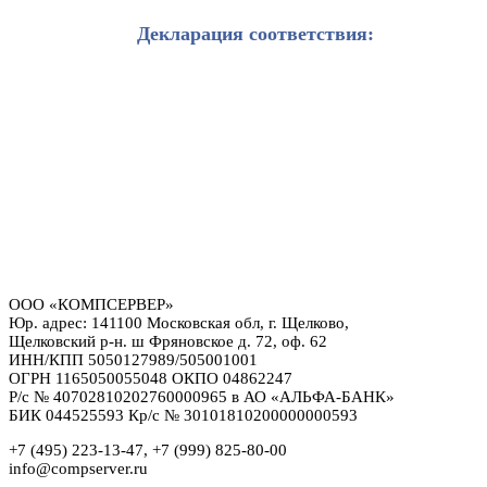
Декларация соответствия:
ООО «КОМПСЕРВЕР»
Юр. адрес: 141100 Московская обл, г. Щелково,
Щелковский р-н. ш Фряновское д. 72, оф. 62
ИНН/КПП 5050127989/505001001
ОГРН 1165050055048 ОКПО 04862247
Р/с № 40702810202760000965 в АО «АЛЬФА-БАНК»
БИК 044525593 Кр/с № 30101810200000000593
+7 (495) 223-13-47, +7 (999) 825-80-00
info@compserver.ru