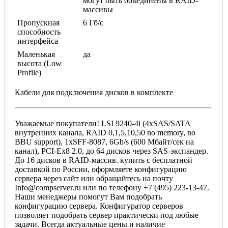
могут быть объединены в RAID-
массивы
Пропускная
6 Гб/с
способность
интерфейса
Маленькая
да
высота (Low
Profile)
Кабели для подключения дисков в комплекте
Уважаемые покупатели! LSI 9240-4i (4xSAS/SATA
внутренних канала, RAID 0,1,5,10,50 no memory, no
BBU support), 1хSFF-8087, 6Gb/s (600 Мбайт/сек на
канал), PCI-Ex8 2.0, до 64 дисков через SAS-экспандер.
До 16 дисков в RAID-массив. купить с бесплатной
доставкой по России, оформляете конфигурацию
сервера через сайт или обращайтесь на почту
Info@compserver.ru или по телефону +7 (495) 223-13-47.
Наши менеджеры помогут Вам подобрать
конфигурацию сервера. Конфигуратор серверов
позволяет подобрать сервер практически под любые
задачи. Всегда актуальные цены и наличие