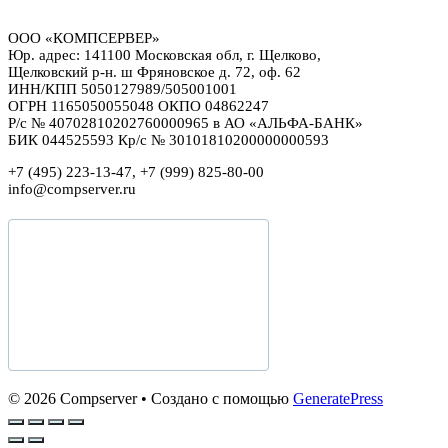
ООО «КОМПСЕРВЕР»
Юр. адрес: 141100 Московская обл, г. Щелково,
Щелковский р-н. ш Фряновское д. 72, оф. 62
ИНН/КПП 5050127989/505001001
ОГРН 1165050055048 ОКПО 04862247
Р/с № 40702810202760000965 в АО «АЛЬФА-БАНК»
БИК 044525593 Кр/с № 30101810200000000593
+7 (495) 223-13-47, +7 (999) 825-80-00
info@compserver.ru
© 2026 Compserver
• Создано с помощью
GeneratePress