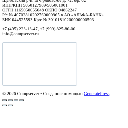
Щелковский р-н. ш Фряновское д. 72, оф. 62
ИНН/КПП 5050127989/505001001
ОГРН 1165050055048 ОКПО 04862247
Р/с № 40702810202760000965 в АО «АЛЬФА-БАНК»
БИК 044525593 Кр/с № 30101810200000000593
+7 (495) 223-13-47, +7 (999) 825-80-00
info@compserver.ru
© 2026 Compserver
• Создано с помощью
GeneratePress