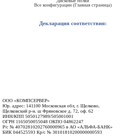
Дисковые полки
Все конфигурации (Главная страница)
Декларация соответствия:
ООО «КОМПСЕРВЕР»
Юр. адрес: 141100 Московская обл, г. Щелково,
Щелковский р-н. ш Фряновское д. 72, оф. 62
ИНН/КПП 5050127989/505001001
ОГРН 1165050055048 ОКПО 04862247
Р/с № 40702810202760000965 в АО «АЛЬФА-БАНК»
БИК 044525593 Кр/с № 30101810200000000593