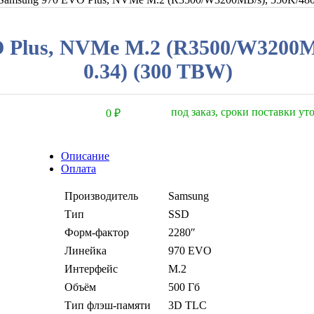
 Plus, NVMe M.2 (R3500/W3200M
0.34) (300 TBW)
под заказ, сроки поставки у
0
₽
Описание
Оплата
Производитель
Samsung
Тип
SSD
Форм-фактор
2280″
Линейка
970 EVO
Интерфейс
M.2
Объём
500 Гб
Тип флэш-памяти
3D TLC