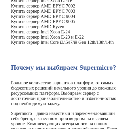
Купить сервер Intel Xeon Gen 6
Купить сервер AMD EPYC 7002
Купить сервер AMD EPYC 7003
Купить сервер AMD EPYC 9004
Купить сервер AMD EPYC 9005
Купить сервер AMD Ryzen
Купить сервер Intel Xeon E-24
Купить сервер Intel Xeon E-23 и E-22
Купить сервер Intel Core i3/i5/i7/i9 Gen 12th/13th/14th
Почему мы выбираем Supermicro?
Большое количество вариантов платформ, от самых
бюджетных решений начального уровня до сложных
ресурсоёмких платформ. Выбираем сервер с
достаточной производительностью и избыточностью
под необходимую задачу.
Supermicro – давно известный и зарекомендовавший
себя бренд, с качеством производства на высшем
уровне. Комплектующих всегда много на наших
складах, у наших партнеров и дистрибьюторов. Даже