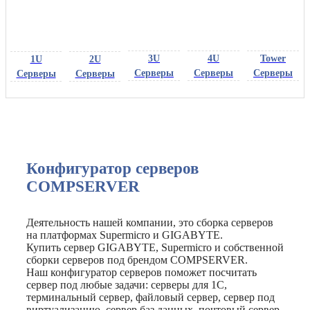
3U
4U
Tower
1U
2U
Серверы
Серверы
Серверы
Серверы
Серверы
Конфигуратор серверов
COMPSERVER
Деятельность нашей компании, это сборка серверов
на платформах Supermicro и GIGABYTE.
Купить сервер GIGABYTE, Supermicro и собственной
сборки серверов под брендом COMPSERVER.
Наш конфигуратор серверов поможет посчитать
сервер под любые задачи: серверы для 1C,
терминальный сервер, файловый сервер, сервер под
виртуализацию, сервер баз данных, почтовый сервер,