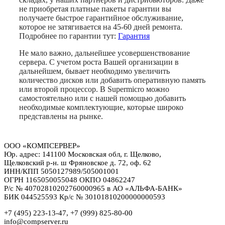
не приобретая платные пакеты гарантии вы
получаете быстрое гарантийное обслуживание,
которое не затягивается на 45-60 дней ремонта.
Подробнее по гарантии тут:
Гарантия
Не мало важно, дальнейшее усовершенствование
сервера. С учетом роста Вашей организации в
дальнейшем, бывает необходимо увеличить
количество дисков или добавить оперативную память
или второй процессор. В Supermicro можно
самостоятельно или с нашей помощью добавить
необходимые комплектующие, которые широко
представлены на рынке.
ООО «КОМПСЕРВЕР»
Юр. адрес: 141100 Московская обл, г. Щелково,
Щелковский р-н. ш Фряновское д. 72, оф. 62
ИНН/КПП 5050127989/505001001
ОГРН 1165050055048 ОКПО 04862247
Р/с № 40702810202760000965 в АО «АЛЬФА-БАНК»
БИК 044525593 Кр/с № 30101810200000000593
+7 (495) 223-13-47, +7 (999) 825-80-00
info@compserver.ru