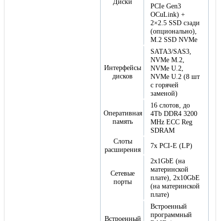
Диски
PCIe Gen3
OCuLink) +
2×2.5 SSD сзади
(опционально),
M.2 SSD NVMe
SATA3/SAS3,
NVMe M.2,
Интерфейсы
NVMe U.2,
дисков
NVMe U.2 (8 шт
с горячей
заменой)
16 слотов, до
Оперативная
4Tb DDR4 3200
память
MHz ECC Reg
SDRAM
Слоты
7x PCI-E (LP)
расширения
2x1GbE (на
материнской
Сетевые
плате), 2x10GbE
порты
(на материнской
плате)
Встроенный
программный
Встроенный