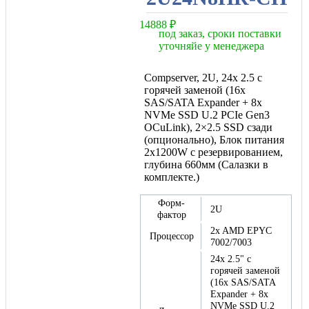
14888
₽
под заказ, сроки поставки
уточняйе у менеджера
Compserver, 2U, 24x 2.5 с
горячей заменой (16х
SAS/SATA Expander + 8х
NVMe SSD U.2 PCIe Gen3
OCuLink), 2×2.5 SSD сзади
(опционально), Блок питания
2х1200W с резервированием,
глубина 660мм (Салазки в
комплекте.)
Форм-
2U
фактор
2x AMD EPYC
Процессор
7002/7003
24x 2.5" с
горячей заменой
(16х SAS/SATA
Expander + 8х
NVMe SSD U.2