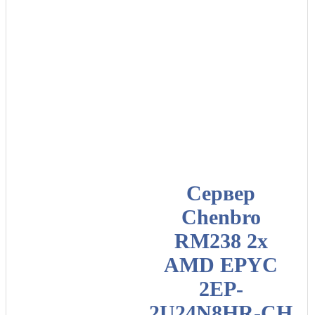
Сервер
Chenbro
RM238 2x
AMD EPYC
2EP-
2U24N8HR-CH