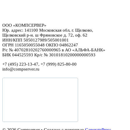
ООО «КОМПСЕРВЕР»
Юр. адрес: 141100 Московская обл, г. Щелково,
Щелковский р-н. ш Фряновское д. 72, оф. 62
ИНН/КПП 5050127989/505001001
ОГРН 1165050055048 ОКПО 04862247
Р/с № 40702810202760000965 в АО «АЛЬФА-БАНК»
БИК 044525593 Кр/с № 30101810200000000593
+7 (495) 223-13-47, +7 (999) 825-80-00
info@compserver.ru
© 2026 Compserver
• Создано с помощью
GeneratePress