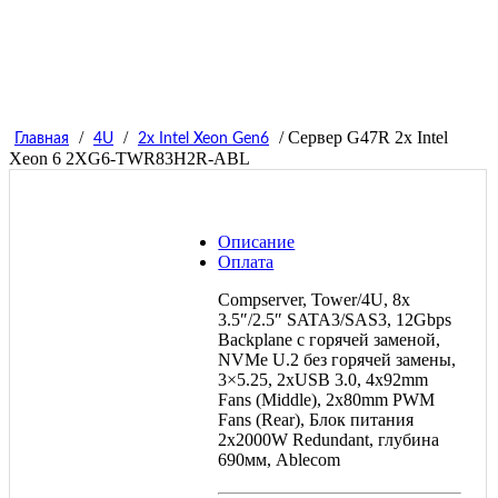
/
/
/ Сервер G47R 2x Intel
Главная
4U
2x Intel Xeon Gen6
Xeon 6 2XG6-TWR83H2R-ABL
Описание
Оплата
Compserver, Tower/4U, 8x
3.5″/2.5″ SATA3/SAS3, 12Gbps
Backplane с горячей заменой,
NVMe U.2 без горячей замены,
3×5.25, 2xUSB 3.0, 4x92mm
Fans (Middle), 2x80mm PWM
Fans (Rear), Блок питания
2x2000W Redundant, глубина
690мм, Ablecom