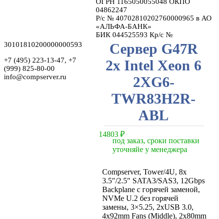
ОГРН 1165050055048 ОКПО
04862247
Р/с № 40702810202760000965 в АО
«АЛЬФА-БАНК»
БИК 044525593 Кр/с №
30101810200000000593
Сервер G47R
+7 (495) 223-13-47, +7
2x Intel Xeon 6
(999) 825-80-00
info@compserver.ru
2XG6-
TWR83H2R-
ABL
14803
₽
под заказ, сроки поставки
уточняйе у менеджера
Compserver, Tower/4U, 8x
3.5″/2.5″ SATA3/SAS3, 12Gbps
Backplane с горячей заменой,
NVMe U.2 без горячей
замены, 3×5.25, 2xUSB 3.0,
4x92mm Fans (Middle), 2x80mm