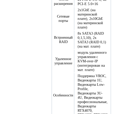
расширения
PCI-E 5.0×16
2x1GbE (на
материнской
Сетевые
плате), 2x10GbE
порты
(на материнской
плате)
8x SATA3 (RAID
Встроенный
0,1,5,10), 2x
RAID
SATA3 (RAID 0,1)
(на мат. плате)
модуль удаленного
управления с
Удаленное
KVM-over-IP
управление
(интегрирован на
мат. плате)
Поддержка VROC,
Видеокарты 1U,
Видеокарты Low-
Profile,
Видеокарты 3U-
Особенности
4U, Видеокарты
профессиональные,
Видеокарты
RTX4070,