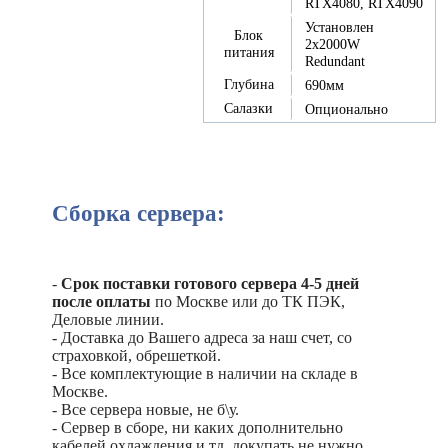
RTX4080, RTX4090
Установлен
Блок
2х2000W
питания
Redundant
Глубина
690мм
Салазки
Опционально
Сборка сервера:
-
Срок поставки готового сервера 4-5 дней
после оплаты
по Москве или до ТК ПЭК,
Деловые линии.
- Доставка до Вашего адреса за наш счет, со
страховкой, обрешеткой.
- Все комплектующие в наличии на складе в
Москве.
- Все сервера новые, не б\у.
- Сервер в сборе, ни каких дополнительно
кабелей,охлаждения и тд. докупать не нужно.