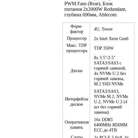
PWM Fans (Rear), Блок
питания 2x2000W Redundant,
глубина 690мм, Ablecom
Форм-
4U, Tower
фактор
Процессор
2x Intel Xeon Gen6
Макс. TDP
TDP 350W
процессора
8x 3.5"/2.5"
SATA3/SAS3 с
горячей заменой,
Диски
4x NVMe U.2 без
горячей замены,
M.2 SSD NVMe
SATA3/SAS3,
NVMe M.2, NVMe
Интерфейсы
U.2, NVMe U.2 (4
дисков
шт без горячей
замены)
16x DDR5
Оперативная
6400MHz RDIMM
память
ECC до 4TB
Слоты
2x PCI-E 5.0×8, 4x