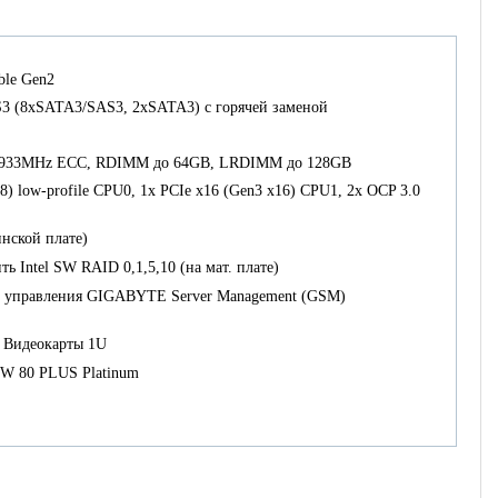
able Gen2
3 (8xSATA3/SAS3, 2xSATA3) с горячей заменой
933MHz ECC, RDIMM до 64GB, LRDIMM до 128GB
8) low-profile CPU0, 1x PCIe x16 (Gen3 x16) CPU1, 2x OCP 3.0
нской плате)
ь Intel SW RAID 0,1,5,10 (на мат. плате)
о управления GIGABYTE Server Management (GSM)
 Видеокарты 1U
0W 80 PLUS Platinum