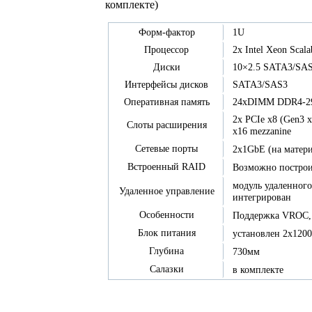
комплекте)
1U
Форм-фактор
2x Intel Xeon Scal
Процессор
10×2.5 SATA3/SAS
Диски
SATA3/SAS3
Интерфейсы дисков
24xDIMM DDR4-2
Оперативная память
2x PCIe x8 (Gen3 x
Слоты расширения
x16 mezzanine
Сетевые порты
2x1GbE (на матери
Встроенный RAID
Возможно построит
модуль удаленног
Удаленное управление
интегрирован
Особенности
Поддержка VROC,
Блок питания
установлен 2x120
Глубина
730мм
Салазки
в комплекте