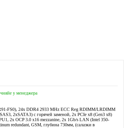
точняйе у менеджера
(MR91-FS0), 24x DDR4 2933 MHz ECC Reg RDIMM/LRDIMM
SAS3, 2xSATA3) с горячей заменой, 2x PCIe x8 (Gen3 x8)
PU1, 2x OCP 3.0 x16 mezzanine, 2x 1Gb/s LAN (Intel 350-
num redundant, GSM, глубина 730мм, (салазки в