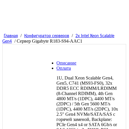
/
/
Главная
Конфигуратор серверов
2x Intel Xeon Scalable
/ Сервер Gigabyte R183-S94-AAC1
Gen4
Описание
Оплата
1U, Dual Xeon Scalable Gen4,
Gen5, C741 (MS93-FS0), 32x
DDR5 ECC RDIMM/LRDIMM
(8-Channel RDIMM), 4th Gen
4800 MT/s (1DPC), 4400 MT/s
(2DPC) / 5th Gen 5600 MT/s
(1DPC), 4400 MT/s (2DPC), 10x
2.5″ Gen4 NVMe/SATA/SAS с
горячей заменой, Backplane:
PCIe Gen4 x4 or SATA 6Gb/s or