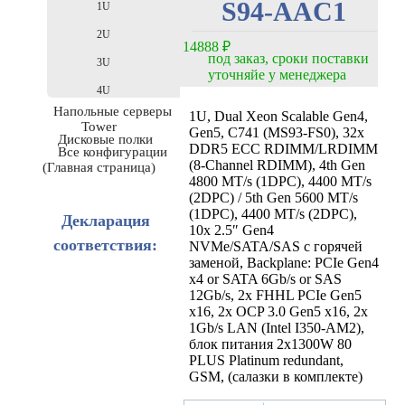
S94-AAC1
1U
2U
14888
₽
под заказ, сроки поставки
3U
уточняйе у менеджера
4U
Напольные серверы
1U, Dual Xeon Scalable Gen4,
Tower
Gen5, C741 (MS93-FS0), 32x
Дисковые полки
DDR5 ECC RDIMM/LRDIMM
Все конфигурации
(8-Channel RDIMM), 4th Gen
(Главная страница)
4800 MT/s (1DPC), 4400 MT/s
(2DPC) / 5th Gen 5600 MT/s
(1DPC), 4400 MT/s (2DPC),
Декларация
10x 2.5″ Gen4
соответствия:
NVMe/SATA/SAS с горячей
заменой, Backplane: PCIe Gen4
x4 or SATA 6Gb/s or SAS
12Gb/s, 2x FHHL PCIe Gen5
x16, 2x OCP 3.0 Gen5 x16, 2x
1Gb/s LAN (Intel I350-AM2),
блок питания 2x1300W 80
PLUS Platinum redundant,
GSM, (салазки в комплекте)