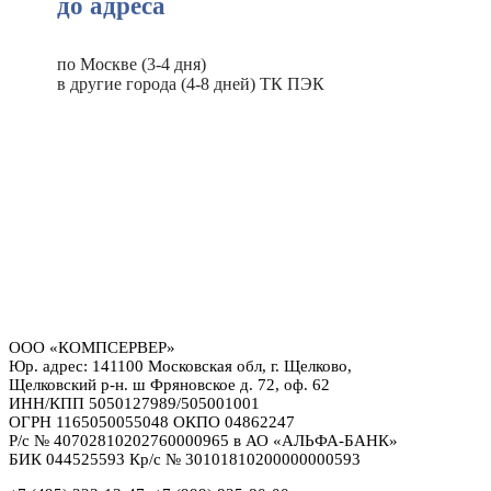
до адреса
по Москве (3-4 дня)
в другие города (4-8 дней) ТК ПЭК
ООО «КОМПСЕРВЕР»
Юр. адрес: 141100 Московская обл, г. Щелково,
Щелковский р-н. ш Фряновское д. 72, оф. 62
ИНН/КПП 5050127989/505001001
ОГРН 1165050055048 ОКПО 04862247
Р/с № 40702810202760000965 в АО «АЛЬФА-БАНК»
БИК 044525593 Кр/с № 30101810200000000593