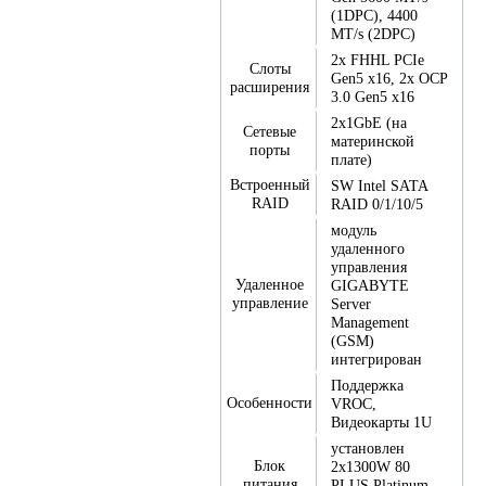
(1DPC), 4400
MT/s (2DPC)
2x FHHL PCIe
Слоты
Gen5 x16, 2x OCP
расширения
3.0 Gen5 x16
2x1GbE (на
Сетевые
материнской
порты
плате)
Встроенный
SW Intel SATA
RAID
RAID 0/1/10/5
модуль
удаленного
управления
Удаленное
GIGABYTE
управление
Server
Management
(GSM)
интегрирован
Поддержка
Особенности
VROC,
Видеокарты 1U
установлен
Блок
2x1300W 80
питания
PLUS Platinum