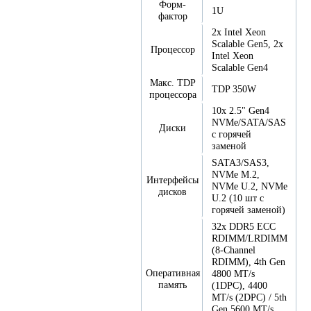
Форм-
1U
фактор
2x Intel Xeon
Scalable Gen5, 2x
Процессор
Intel Xeon
Scalable Gen4
Макс. TDP
TDP 350W
процессора
10x 2.5" Gen4
NVMe/SATA/SAS
Диски
с горячей
заменой
SATA3/SAS3,
NVMe M.2,
Интерфейсы
NVMe U.2, NVMe
дисков
U.2 (10 шт с
горячей заменой)
32x DDR5 ECC
RDIMM/LRDIMM
(8-Channel
RDIMM), 4th Gen
Оперативная
4800 MT/s
память
(1DPC), 4400
MT/s (2DPC) / 5th
Gen 5600 MT/s