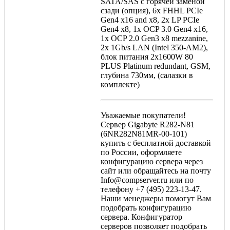
SATA/SAS с горячей заменой
сзади (опция), 6x FHHL PCIe
Gen4 x16 and x8, 2x LP PCIe
Gen4 x8, 1x OCP 3.0 Gen4 x16,
1x OCP 2.0 Gen3 x8 mezzanine,
2x 1Gb/s LAN (Intel 350-AM2),
блок питания 2x1600W 80
PLUS Platinum redundant, GSM,
глубина 730мм, (салазки в
комплекте)
Уважаемые покупатели!
Сервер Gigabyte R282-N81
(6NR282N81MR-00-101)
купить с бесплатной доставкой
по России, оформляете
конфигурацию сервера через
сайт или обращайтесь на почту
Info@compserver.ru или по
телефону +7 (495) 223-13-47.
Наши менеджеры помогут Вам
подобрать конфигурацию
сервера. Конфигуратор
серверов позволяет подобрать