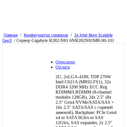
/
/
Главная
Конфигуратор серверов
2x Intel Xeon Scalable
/ Сервер Gigabyte R282-N81 6NR282N81MR-00-101
Gen3
Описание
Оплата
2U, 2xLGA-4189, TDP 270W
Intel C621A (MR92-FS1), 32x
DDR4 3200 MHz ECC Reg
RDIMM/LRDIMM (8-channel
modules 128GB), 24x 2.5″ (8x
2.5″ Gen4 NVMe/SATA/SAS +
16x 2.5″ SATA/SAS с горячей
заменой), Backplane: PCIe Gen4
x4 or SATA 6Gb/s or SAS
12Gb/s, SAS expander, 2x 2.5″