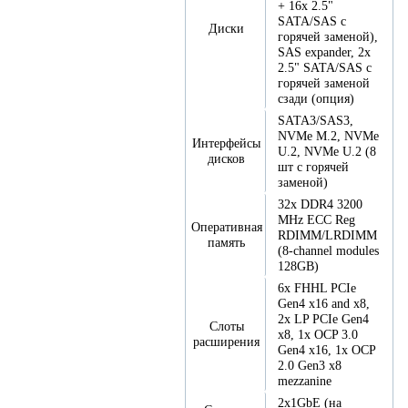
+ 16x 2.5"
SATA/SAS с
Диски
горячей заменой),
SAS expander, 2x
2.5" SATA/SAS с
горячей заменой
сзади (опция)
SATA3/SAS3,
NVMe M.2, NVMe
Интерфейсы
U.2, NVMe U.2 (8
дисков
шт с горячей
заменой)
32x DDR4 3200
MHz ECC Reg
Оперативная
RDIMM/LRDIMM
память
(8-channel modules
128GB)
6x FHHL PCIe
Gen4 x16 and x8,
2x LP PCIe Gen4
Слоты
x8, 1x OCP 3.0
расширения
Gen4 x16, 1x OCP
2.0 Gen3 x8
mezzanine
2x1GbE (на