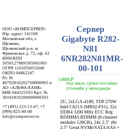
Сервер
ООО «КОМПСЕРВЕР»
Юр. адрес: 141100
Gigabyte R282-
Московская обл, г.
Щелково,
N81
Щелковский р-н. ш
Фряновское д. 72, оф. 62
6NR282N81MR-
ИНН/КПП
5050127989/505001001
00-101
ОГРН 1165050055048
ОКПО 04862247
Р/с №
14888
₽
40702810202760000965 в
под заказ, сроки поставки
АО «АЛЬФА-БАНК»
уточняйе у менеджера
БИК 044525593 Кр/с №
30101810200000000593
2U, 2xLGA-4189, TDP 270W
+7 (495) 223-13-47, +7
Intel C621A (MR92-FS1), 32x
(999) 825-80-00
DDR4 3200 MHz ECC Reg
info@compserver.ru
RDIMM/LRDIMM (8-channel
modules 128GB), 24x 2.5″ (8x
2.5″ Gen4 NVMe/SATA/SAS +