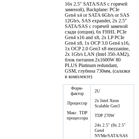
16x 2.5″ SATA/SAS с горячей
заменой), Backplane: PCIe
Gen4 x4 or SATA 6Gb/s or SAS
12Gb/s, SAS expander, 2x 2.5″
SATA/SAS с горячей заменой
сзади (опция), 6x FHHL PCIe
Gen4 x16 and x8, 2x LP PCIe
Gen4 x8, 1x OCP 3.0 Gen4 x16,
1x OCP 2.0 Gen3 x8 mezzanine,
2x 1Gb/s LAN (Intel 350-AM2),
блок питания 2x1600W 80
PLUS Platinum redundant,
GSM, глубина 730мм, (салазки
в комплекте)
Форм-
2U
фактор
2x Intel Xeon
Процессор
Scalable Gen3
Макс. TDP
TDP 270W
процессора
24x 2.5" (8x 2.5"
Gen4
NVMe/SATA/SAS