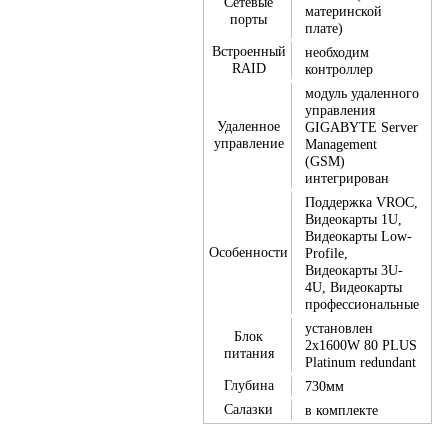
Сетевые
материнской
порты
плате)
Встроенный
необходим
RAID
контроллер
модуль удаленного
управления
Удаленное
GIGABYTE Server
управление
Management
(GSM)
интегрирован
Поддержка VROC,
Видеокарты 1U,
Видеокарты Low-
Особенности
Profile,
Видеокарты 3U-
4U, Видеокарты
профессиональные
установлен
Блок
2x1600W 80 PLUS
питания
Platinum redundant
Глубина
730мм
Салазки
в комплекте