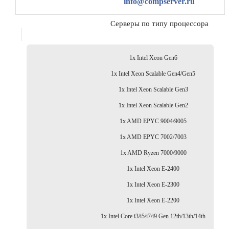
info@compserver.ru
Серверы по типу процессора
1x Intel Xeon Gen6
1x Intel Xeon Scalable Gen4/Gen5
1x Intel Xeon Scalable Gen3
1x Intel Xeon Scalable Gen2
1x AMD EPYC 9004/9005
1x AMD EPYC 7002/7003
1x AMD Ryzen 7000/9000
1x Intel Xeon E-2400
1x Intel Xeon E-2300
1x Intel Xeon E-2200
1x Intel Core i3/i5/i7/i9 Gen 12th/13th/14th