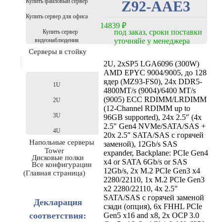
Купить файловый сервер
Z92-AAE3
Купить сервер для офиса
14839
₽
под заказ, сроки поставки
Купить сервер
уточняйе у менеджера
видеонаблюдения
Серверы в стойку
2U, 2xSP5 LGA6096 (300W)
AMD EPYC 9004/9005, до 128
ядер (MZ93-FS0), 24x DDR5-
1U
4800MT/s (9004)/6400 MT/s
(9005) ECC RDIMM/LRDIMM
2U
(12-Channel RDIMM up to
3U
96GB supported), 24x 2.5″ (4x
2.5″ Gen4 NVMe/SATA/SAS +
4U
20x 2.5″ SATA/SAS с горячей
Напольные серверы
заменой), 12Gb/s SAS
Tower
expander, Backplane: PCIe Gen4
Дисковые полки
x4 or SATA 6Gb/s or SAS
Все конфигурации
12Gb/s, 2x M.2 PCIe Gen3 x4
(Главная страница)
2280/22110, 1x M.2 PCIe Gen3
x2 2280/22110, 4x 2.5″
SATA/SAS с горячей заменой
Декларация
сзади (опция), 6x FHHL PCIe
соответствия:
Gen5 x16 and x8, 2x OCP 3.0