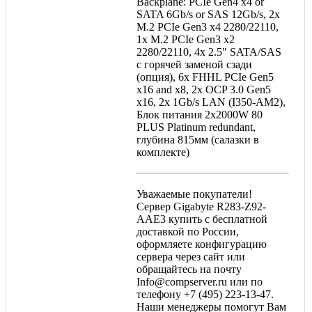
Backplane: PCIe Gen4 x4 or
SATA 6Gb/s or SAS 12Gb/s, 2x
M.2 PCIe Gen3 x4 2280/22110,
1x M.2 PCIe Gen3 x2
2280/22110, 4x 2.5″ SATA/SAS
с горячей заменой сзади
(опция), 6x FHHL PCIe Gen5
x16 and x8, 2x OCP 3.0 Gen5
x16, 2x 1Gb/s LAN (I350-AM2),
Блок питания 2x2000W 80
PLUS Platinum redundant,
глубина 815мм (салазки в
комплекте)
Уважаемые покупатели!
Сервер Gigabyte R283-Z92-
AAE3 купить с бесплатной
доставкой по России,
оформляете конфигурацию
сервера через сайт или
обращайтесь на почту
Info@compserver.ru или по
телефону +7 (495) 223-13-47.
Наши менеджеры помогут Вам