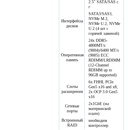
2.5" SATA/SAS с
г
SATA3/SAS3,
NVMe M.2,
Интерфейсы
NVMe U.2, NVMe
дисков
U.2 (4 шт с
горячей заменой)
24x DDR5-
4800MT/s
(9004)/6400 MT/s
Оперативная
(9005) ECC
память
RDIMM/LRDIMM
(12-Channel
RDIMM up to
96GB supported)
6x FHHL PCIe
Слоты
Gen5 x16 and x8,
расширения
2x OCP 3.0 Gen5
x16
2x1GbE (на
Сетевые
материнской
порты
плате)
Встроенный
необходим
RAID
контроллер