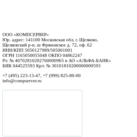
ООО «КОМПСЕРВЕР»
Юр. адрес: 141100 Московская обл, г. Щелково,
Щелковский р-н. ш Фряновское д. 72, оф. 62
ИНН/КПП 5050127989/505001001
ОГРН 1165050055048 ОКПО 04862247
Р/с № 40702810202760000965 в АО «АЛЬФА-БАНК»
БИК 044525593 Кр/с № 30101810200000000593
+7 (495) 223-13-47, +7 (999) 825-80-00
info@compserver.ru