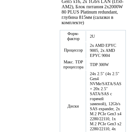
Gen5 x16, 2x 1Gb/s LAN (I350-
AM2), Блок питания 2x2000W
80 PLUS Platinum redundant,
глубина 815мм (салазки в
комплекте)
Форм-
2U
фактор
2x AMD EPYC
Процессор
9005, 2x AMD
EPYC 9004
Макс. TDP
TDP 300W
процессора
24x 2.5" (4x 2.5"
Gen4
NVMe/SATA/SAS
+ 20x 2.5"
SATA/SAS с
горячей
заменой), 12Gb/s
Диски
SAS expander, 2x
M.2 PCIe Gen3 x4
2280/22110, 1x
M.2 PCIe Gen3 x2
2280/22110, 4x