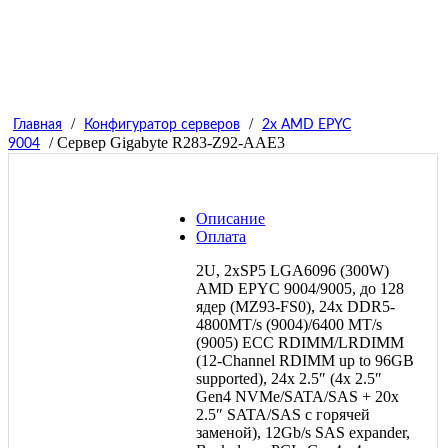
/
/
Главная
Конфигуратор серверов
2x AMD EPYC
/ Сервер Gigabyte R283-Z92-AAE3
9004
Описание
Оплата
2U, 2xSP5 LGA6096 (300W)
AMD EPYC 9004/9005, до 128
ядер (MZ93-FS0), 24x DDR5-
4800MT/s (9004)/6400 MT/s
(9005) ECC RDIMM/LRDIMM
(12-Channel RDIMM up to 96GB
supported), 24x 2.5″ (4x 2.5″
Gen4 NVMe/SATA/SAS + 20x
2.5″ SATA/SAS с горячей
заменой), 12Gb/s SAS expander,