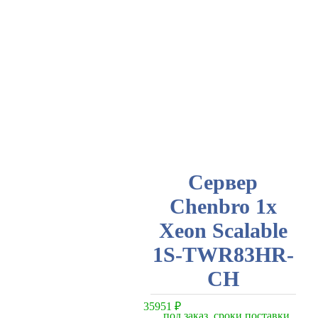
Сервер
Chenbro 1x
Xeon Scalable
1S-TWR83HR-
СH
35951
₽
под заказ, сроки поставки