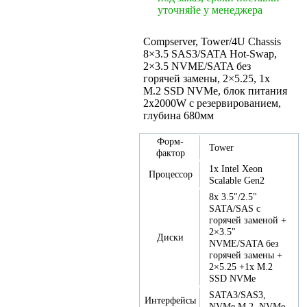
уточняйе у менеджера
Compserver, Tower/4U Chassis
8×3.5 SAS3/SATA Hot-Swap,
2×3.5 NVME/SATA без
горячей замены, 2×5.25, 1x
M.2 SSD NVMe, блок питания
2x2000W с резервированием,
глубина 680мм
Форм-
Tower
фактор
1x Intel Xeon
Процессор
Scalable Gen2
8x 3.5"/2.5"
SATA/SAS с
горячей заменой +
2×3.5"
Диски
NVME/SATA без
горячей замены +
2×5.25 +1x M.2
SSD NVMe
SATA3/SAS3,
Интерфейсы
NVMe M.2, NVMe