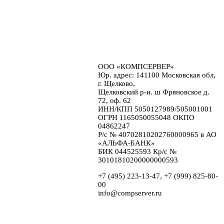
ООО «КОМПСЕРВЕР»
Юр. адрес: 141100 Московская обл,
г. Щелково,
Щелковский р-н. ш Фряновское д.
72, оф. 62
ИНН/КПП 5050127989/505001001
ОГРН 1165050055048 ОКПО
04862247
Р/с № 40702810202760000965 в АО
«АЛЬФА-БАНК»
БИК 044525593 Кр/с №
30101810200000000593
+7 (495) 223-13-47, +7 (999) 825-80-
00
info@compserver.ru