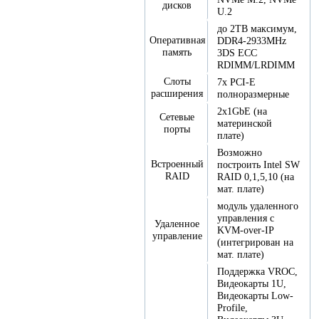
дисков
U.2
до 2TB максимум,
Оперативная
DDR4-2933MHz
память
3DS ECC
RDIMM/LRDIMM
Слоты
7x PCI-E
расширения
полноразмерные
2x1GbE (на
Сетевые
материнской
порты
плате)
Возможно
Встроенный
построить Intel SW
RAID
RAID 0,1,5,10 (на
мат. плате)
модуль удаленного
управления с
Удаленное
KVM-over-IP
управление
(интегрирован на
мат. плате)
Поддержка VROC,
Видеокарты 1U,
Видеокарты Low-
Profile,