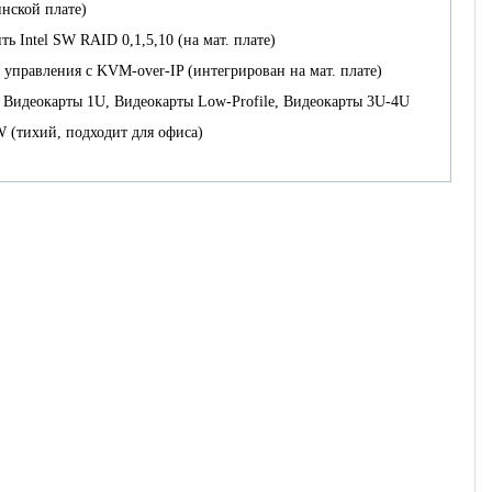
нской плате)
ь Intel SW RAID 0,1,5,10 (на мат. плате)
 управления с KVM-over-IP (интегрирован на мат. плате)
Видеокарты 1U, Видеокарты Low-Profile, Видеокарты 3U-4U
 (тихий, подходит для офиса)