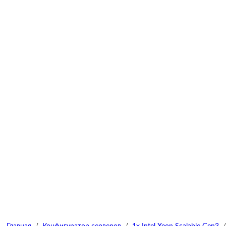
/
/
/