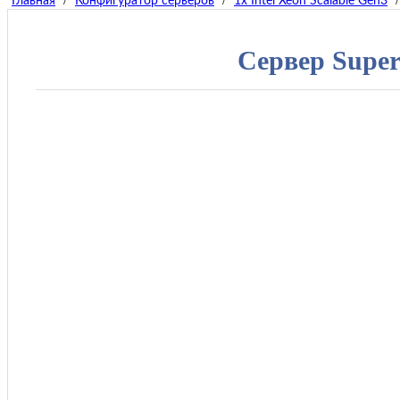
Главная
Конфигуратор серверов
1x Intel Xeon Scalable Gen3
Сервер Super