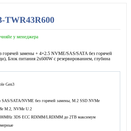
SG3-TWR43R600
точняйе у менеджера
ез горячей замены + 4×2.5 NVME/SAS/SATA без горячей
и), Блок питания 2х600W с резервированием, глубина
able Gen3
2.5) SAS/SATA/NVME без горячей замены, M.2 SSD NVMe
e M.2, NVMe U.2
3200MHz 3DS ECC RDIMM/LRDIMM до 2TB максимум
змерные