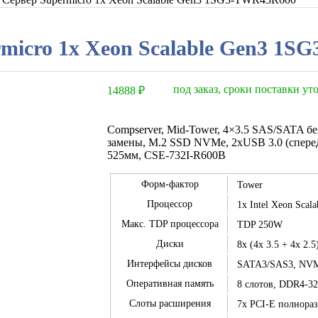
micro 1x Xeon Scalable Gen3 1
под заказ, сроки поставки у
14888
₽
Compserver, Mid-Tower, 4×3.5 SAS/SATA б
замены, M.2 SSD NVMe, 2xUSB 3.0 (сперед
525мм, CSE-732I-R600B
Форм-фактор
Tower
Процессор
1x Intel Xeon Scal
Макс. TDP процессора
TDP 250W
Диски
8x (4x 3.5 + 4x 
Интерфейсы дисков
SATA3/SAS3, NVM
Оперативная память
8 слотов, DDR4-
Слоты расширения
7x PCI-E полнора