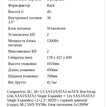
Форм-фактор
Rack
Высота U
4U
Внутренних отсеков
36
3.5″
Блок питания
Установлен
Установлено БП
2
Мощность блока
1200Вт
питания
Максимально БП
2
Габариты (мм)
178 x 437 x 699
Высота упаковки
1010мм
Длина упаковки
450мм
Ширина упаковки
700мм
Вес брутто
41.5кг
Compserver, 4U, 36×3.5 SAS3/SATA3 eeATX Hot-Swap,
(24x SAS3/SATA3 Single Expander + 12x SAS3/SATA3
Single Expander) +2×2.5″ HDD с горячей заменой
(сзади), M.2 SSD NVMe, блок питнания 2x1200W