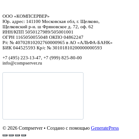
ООО «КОМПСЕРВЕР»
Юр. адрес: 141100 Московская обл, г. Щелково,
Щелковский р-н. ш Фряновское д. 72, оф. 62
ИНН/КПП 5050127989/505001001
ОГРН 1165050055048 ОКПО 04862247
Р/с № 40702810202760000965 в АО «АЛЬФА-БАНК»
БИК 044525593 Кр/с № 30101810200000000593
+7 (495) 223-13-47, +7 (999) 825-80-00
info@compserver.ru
© 2026 Compserver
• Создано с помощью
GeneratePress