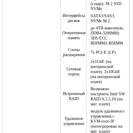
(сзади), M.2 SSD
NVMe
Интерфейсы
SATA3/SAS3,
дисков
NVMe M.2
до 4TB максимум,
Оперативная
DDR4-3200MHz
память
3DS ECC
RDIMM/LRDIMM
Слоты
7x PCI-E (LP)
расширения
2x1GbE (на
материнской
Сетевые
плате), 2x10GbE
порты
(на материнской
плате)
Возможно
Встроенный
построить Intel SW
RAID
RAID 0,1,5,10 (на
мат. плате)
модуль удаленного
управления с
Удаленное
KVM-over-IP
управление
(интегрирован на
мат. плате)