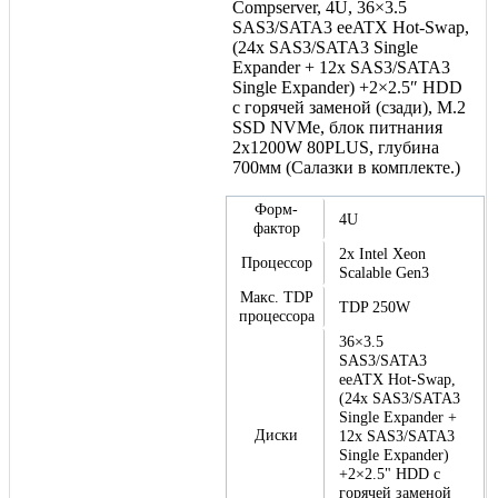
Compserver, 4U, 36×3.5
SAS3/SATA3 eeATX Hot-Swap,
(24x SAS3/SATA3 Single
Expander + 12x SAS3/SATA3
Single Expander) +2×2.5″ HDD
с горячей заменой (сзади), M.2
SSD NVMe, блок питнания
2x1200W 80PLUS, глубина
700мм (Салазки в комплекте.)
Форм-
4U
фактор
2x Intel Xeon
Процессор
Scalable Gen3
Макс. TDP
TDP 250W
процессора
36×3.5
SAS3/SATA3
eeATX Hot-Swap,
(24x SAS3/SATA3
Single Expander +
Диски
12x SAS3/SATA3
Single Expander)
+2×2.5" HDD с
горячей заменой