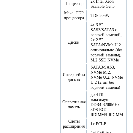
2x Intel Xeon
Процессор
Scalable Gen3
Макс. TDP
TDP 205W
процессора
4x 3.5"
SAS3/SATA3 с
горячей заменой,
2x 2.5"
Диски
SATA/NVMe U.2
опционально (без
горячей замены),
M.2 SSD NVMe
SATA3/SAS3,
NVMe M.2,
Интерфейсы
NVMe U.2, NVMe
дисков
U.2 (2 шт без
горячей замены)
до 4TB
максимум,
Оперативная
DDR4-3200MHz
память
3DS ECC
RDIMM/LRDIMM
Слоты
1x PCI-E
расширения