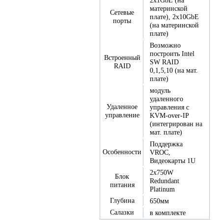
2x1GbE (на
материнской
Сетевые
плате), 2x10GbE
порты
(на материнской
плате)
Возможно
построить Intel
Встроенный
SW RAID
RAID
0,1,5,10 (на мат.
плате)
модуль
удаленного
Удаленное
управления с
управление
KVM-over-IP
(интегрирован на
мат. плате)
Поддержка
Особенности
VROC,
Видеокарты 1U
2х750W
Блок
Redundant
питания
Platinum
Глубина
650мм
Салазки
в комплекте