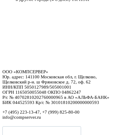
ООО «КОМПСЕРВЕР»
Юр. адрес: 141100 Московская обл, г. Щелково,
Щелковский р-н. ш Фряновское д. 72, оф. 62
ИНН/КПП 5050127989/505001001
ОГРН 1165050055048 ОКПО 04862247
Р/с № 40702810202760000965 в АО «АЛЬФА-БАНК»
БИК 044525593 Кр/с № 30101810200000000593
+7 (495) 223-13-47, +7 (999) 825-80-00
info@compserver.ru