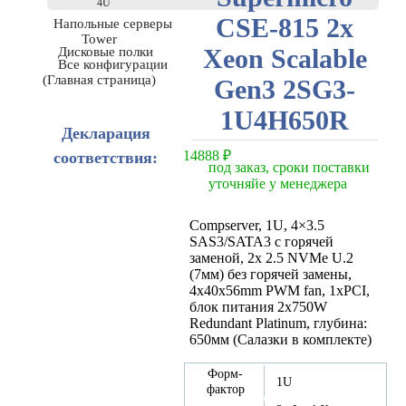
4U
CSE-815 2x
Напольные серверы
Tower
Xeon Scalable
Дисковые полки
Все конфигурации
(Главная страница)
Gen3 2SG3-
1U4H650R
Декларация
14888
₽
соответствия:
под заказ, сроки поставки
уточняйе у менеджера
Compserver, 1U, 4×3.5
SAS3/SATA3 с горячей
заменой, 2x 2.5 NVMe U.2
(7мм) без горячей замены,
4x40x56mm PWM fan, 1xPCI,
блок питания 2х750W
Redundant Platinum, глубина:
650мм (Салазки в комплекте)
Форм-
1U
фактор