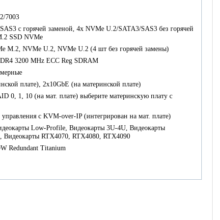
2/7003
3/SAS3 с горячей заменой, 4x NVMe U.2/SATA3/SAS3 без горячей
 M.2 SSD NVMe
 M.2, NVMe U.2, NVMe U.2 (4 шт без горячей замены)
b DDR4 3200 MHz ECC Reg SDRAM
змерные
нской плате), 2x10GbE (на материнской плате)
D 0, 1, 10 (на мат. плате) выберите материнскую плату с
 управления с KVM-over-IP (интегрирован на мат. плате)
идеокарты Low-Profile, Видеокарты 3U-4U, Видеокарты
, Видеокарты RTX4070, RTX4080, RTX4090
0W Redundant Titanium