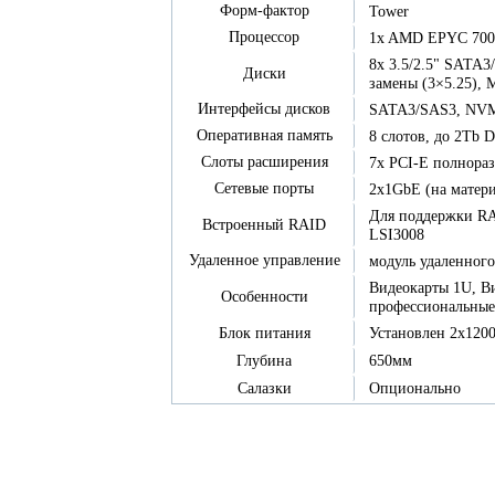
Форм-фактор
Tower
Процессор
1x AMD EPYC 700
8x 3.5/2.5" SATA
Диски
замены (3×5.25),
Интерфейсы дисков
SATA3/SAS3, NVMe
Оперативная память
8 слотов, до 2T
Слоты расширения
7x PCI-E полнора
Сетевые порты
2x1GbE (на матери
Для поддержки RAI
Встроенный RAID
LSI3008
Удаленное управление
модуль удаленного
Видеокарты 1U, В
Особенности
профессиональные
Установлен 2x120
Блок питания
650мм
Глубина
Опционально
Салазки