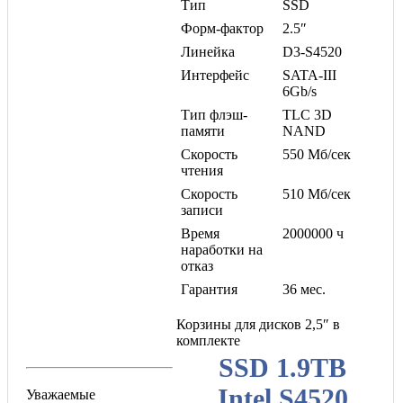
Тип
SSD
Форм-фактор
2.5″
Линейка
D3-S4520
Интерфейс
SATA-III
6Gb/s
Тип флэш-
TLC 3D
памяти
NAND
Скорость
550 Мб/сек
чтения
Скорость
510 Мб/сек
записи
Время
2000000 ч
наработки на
отказ
Гарантия
36 мес.
Корзины для дисков 2,5″ в
комплекте
SSD 1.9TB
Intel S4520
Уважаемые