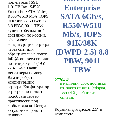
покупатели! SSD
Enterprise
1.91TB Intel S4520
Enterprise SATA 6Gb/s,
SATA 6Gb/s,
R550/W510 Mb/s, IOPS
91K/38K (2.5 DWPD)
R550/W510
8.8 PBW, 9011 TBW
купить с бесплатной
Mb/s, IOPS
доставкой по России,
оформляете
91K/38K
конфигурацию сервера
через сайт или
(DWPD 2.5) 8.8
обращайтесь на почту
PBW, 9011
Info@compserver.ru или
по телефону +7 (495)
TBW
223-13-47. Наши
менеджеры помогут
Вам подобрать
127704
₽
конфигурацию
в наличии, срок поставки
сервера. Конфигуратор
готового сервера (сборка,
серверов позволяет
тест) 4-5 дней после
подобрать сервер
оплаты.
практически под
любые задачи. Всегда
Корзины для дисков 2,5″ в
актуальные цены и
комплекте
наличие