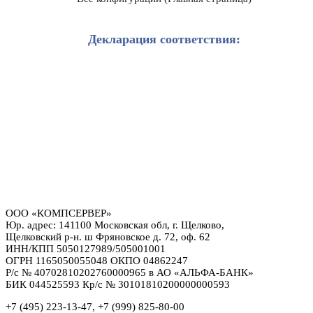
Декларация соответствия:
ООО «КОМПСЕРВЕР»
Юр. адрес: 141100 Московская обл, г. Щелково,
Щелковский р-н. ш Фряновское д. 72, оф. 62
ИНН/КПП 5050127989/505001001
ОГРН 1165050055048 ОКПО 04862247
Р/с № 40702810202760000965 в АО «АЛЬФА-БАНК»
БИК 044525593 Кр/с № 30101810200000000593
+7 (495) 223-13-47, +7 (999) 825-80-00