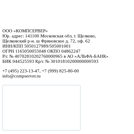
ООО «КОМПСЕРВЕР»
Юр. адрес: 141100 Московская обл, г. Щелково,
Щелковский р-н. ш Фряновское д. 72, оф. 62
ИНН/КПП 5050127989/505001001
ОГРН 1165050055048 ОКПО 04862247
Р/с № 40702810202760000965 в АО «АЛЬФА-БАНК»
БИК 044525593 Кр/с № 30101810200000000593
+7 (495) 223-13-47, +7 (999) 825-80-00
info@compserver.ru